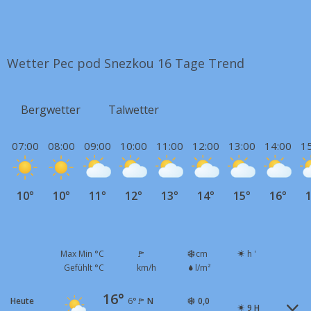
Wetter Pec pod Snezkou 16 Tage Trend
Bergwetter
Talwetter
07:00
08:00
09:00
10:00
11:00
12:00
13:00
14:00
1
10°
10°
11°
12°
13°
14°
15°
16°
1
Max Min °C
cm
h '
Gefühlt °C
km/h
l/m²
16°
Heute
N
0,0
6°
9 H