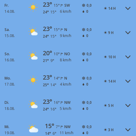
23°
Fr.
SW
0,0
15°
14 H
14.08.
6 km/h
0
24°
15°
23°
Sa.
N
0,0
15°
9 H
15.08.
9 km/h
0
24°
15°
20°
So.
NO
0,0
10°
10 H
16.08.
8 km/h
0
21°
9°
23°
Mo.
N
0,0
14°
14 H
17.08.
4 km/h
0
25°
14°
23°
Di.
NW
0,0
16°
5 H
18.08.
5 km/h
0
24°
16°
15°
Mi.
NW
0,0
7°
3 H
19.08.
11 km/h
0
14°
6°