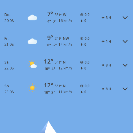
7°
Do.
W
0,0
3°
3 H
20.08.
16 km/h
0
4°
0°
9°
Fr.
NW
0,0
2°
1 H
21.08.
14 km/h
0
6°
-2°
12°
Sa.
N
0,0
5°
8 H
22.08.
12 km/h
0
10°
4°
12°
So.
N
0,0
5°
8 H
23.08.
11 km/h
0
10°
3°