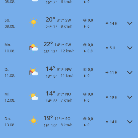
08.08.
6 km/h
0
16°
7°
20°
So.
SW
0,0
8°
14 H
09.08.
9 km/h
0
21°
7°
22°
Mo.
SW
0,0
14°
5 H
10.08.
12 km/h
0,8
23°
13°
14°
Di.
NW
0,0
9°
11 H
11.08.
11 km/h
0
13°
8°
14°
Mi.
NO
0,0
8°
10 H
12.08.
7 km/h
0
14°
8°
19°
Do.
SO
0,0
11°
14 H
13.08.
8 km/h
0
19°
10°