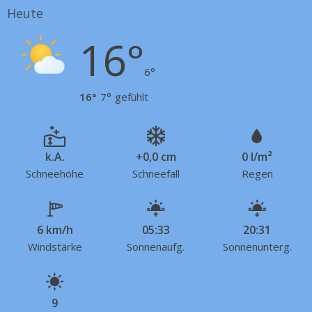
Heute
16°
6°
16°
7°
gefühlt
k.A.
+0,0 cm
0 l/m²
Schneehöhe
Schneefall
Regen
6 km/h
05:33
20:31
Windstärke
Sonnenaufg.
Sonnenunterg.
9