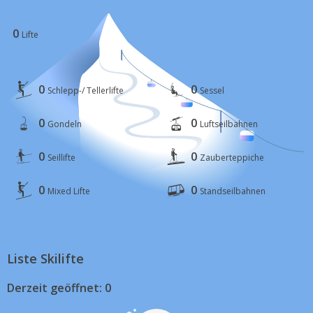
0
Lifte
0
0
Schlepp-/ Tellerlifte
Sessel
0
0
Gondeln
Luftseilbahnen
0
0
Seillifte
Zauberteppiche
0
0
Mixed Lifte
Standseilbahnen
Liste Skilifte
Derzeit geöffnet: 0