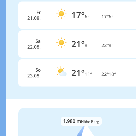
Fr
17°
6°
17°
6°
21.08.
Sa
21°
8°
22°
8°
22.08.
So
21°
11°
22°
10°
23.08.
1.980 m
Höhe Berg