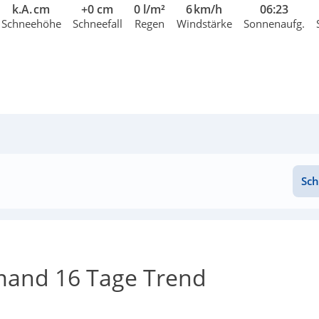
k.A. cm
+0 cm
0 l/m²
6 km/h
06:23
Schneehöhe
Schneefall
Regen
Windstärke
Sonnenaufg.
Sch
mand 16 Tage Trend