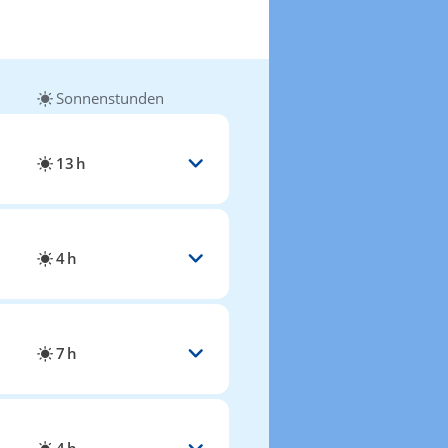
Sonnenstunden
13 h
4 h
7 h