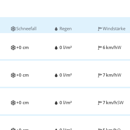
Schneefall
Regen
Windstärke
+0 cm
0 l/m²
6 km/h
W
+0 cm
0 l/m²
7 km/h
W
+0 cm
0 l/m²
7 km/h
SW