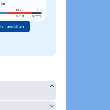
 km
14 km
5 km
mittel
schwer
sten und Liften