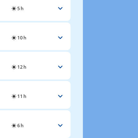
5 h
10 h
12 h
11 h
6 h