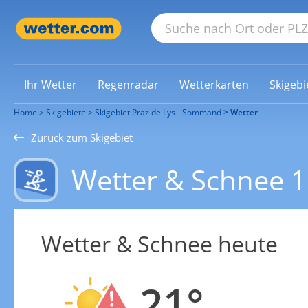
Ihr Wetter
Regenradar
Wetterkarten
Skigebi
Home
Skigebiete
Skigebiet Praz de Lys - Sommand
Wetter
Zurück zum Skigebiet
Wetter & Schnee 1
Wetter & Schnee heute
21°