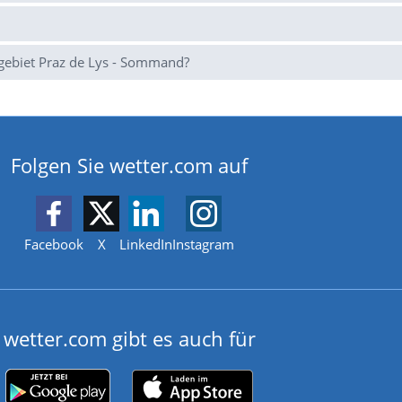
gebiet Praz de Lys - Sommand?
Folgen Sie wetter.com auf
Facebook
X
LinkedIn
Instagram
wetter.com gibt es auch für