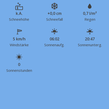
k.A.
+0,0 cm
0,7 l/m²
Schneehöhe
Schneefall
Regen
5 km/h
06:02
20:47
Windstärke
Sonnenaufg.
Sonnenunterg.
0
Sonnenstunden