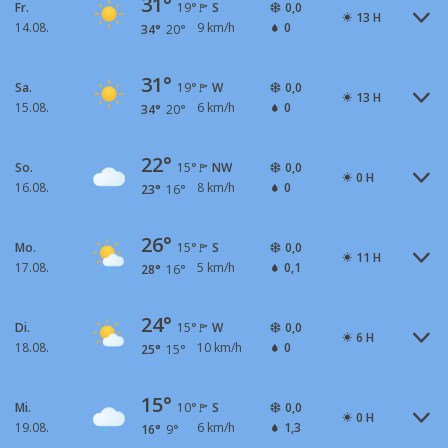
31°
Fr.
S
0,0
19°
13 H
14.08.
9 km/h
0
34°
20°
31°
Sa.
W
0,0
19°
13 H
15.08.
6 km/h
0
34°
20°
22°
So.
NW
0,0
15°
0 H
16.08.
8 km/h
0
23°
16°
26°
Mo.
S
0,0
15°
11 H
17.08.
5 km/h
0,1
28°
16°
24°
Di.
W
0,0
15°
6 H
18.08.
10 km/h
0
25°
15°
15°
Mi.
S
0,0
10°
0 H
19.08.
6 km/h
1,3
16°
9°