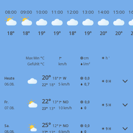
08:00
09:00
10:00
11:00
12:00
13:00
14:00
15:00
1
18°
18°
19°
19°
18°
19°
20°
20°
2
Max Min °C
cm
h '
Gefühlt °C
km/h
l/m²
20°
Heute
W
0,0
18°
0 H
06.08.
5 km/h
0,7
22°
18°
22°
Fr.
NO
0,0
13°
5 H
07.08.
10 km/h
0
23°
13°
25°
Sa.
NO
0,0
12°
9 H
08.08.
6 km/h
0
27°
13°