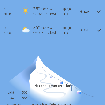
23°
Do.
W
0,0
10°
12 H
20.08.
15 km/h
0
24°
9°
25°
Fr.
W
0,0
16°
4 H
21.08.
10 km/h
0,1
26°
16°
Pistenkilometer: 1 km
leicht
500 m
mittel
500 m
schwarzen
keine schwer Pisten vorhanden