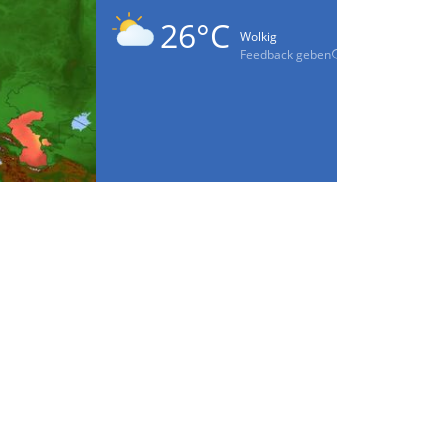
26°C
Wolkig
Feedback geben