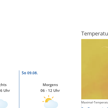
Regenradar
Temperatu
So
09.08.
chts
Morgens
06 Uhr
06 - 12 Uhr
Maximal-Temperatu
Zum animierten Regenradar