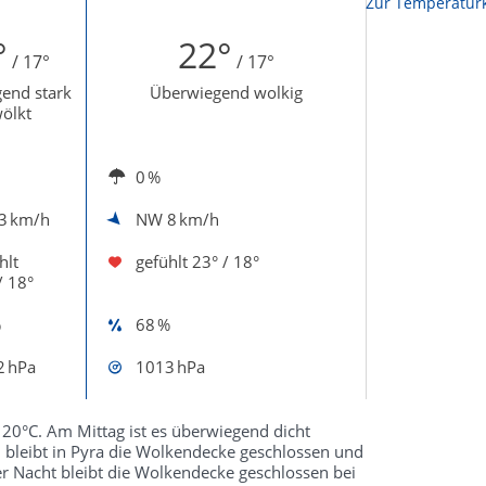
Zur Temperaturk
°
22°
/ 17°
/ 17°
end stark
Überwiegend wolkig
ölkt
0 %
3 km/h
NW
8 km/h
hlt
gefühlt
23° / 18°
/ 18°
%
68 %
2 hPa
1013 hPa
20°C. Am Mittag ist es überwiegend dicht
bleibt in Pyra die Wolkendecke geschlossen und
r Nacht bleibt die Wolkendecke geschlossen bei