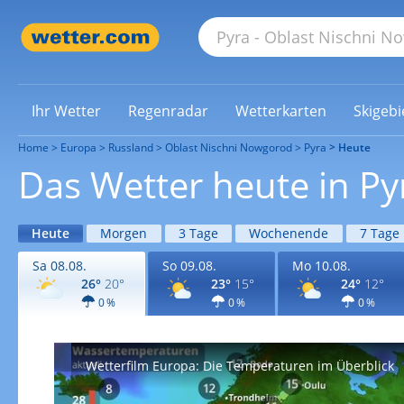
Ihr Wetter
Regenradar
Wetterkarten
Skigebi
Home
Europa
Russland
Oblast Nischni Nowgorod
Pyra
Heute
Das Wetter heute in Py
Heute
Morgen
3 Tage
Wochenende
7 Tage
Sa 08.08.
So 09.08.
Mo 10.08.
26°
20°
23°
15°
24°
12°
0 %
0 %
0 %
Wetterfilm Europa: Die Temperaturen im Überblick