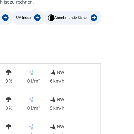
 ist zu rechnen.
UV-Index
Abnehmende Sichel
NW
0 %
0 l/m²
6 km/h
NW
0 %
0 l/m²
5 km/h
NW