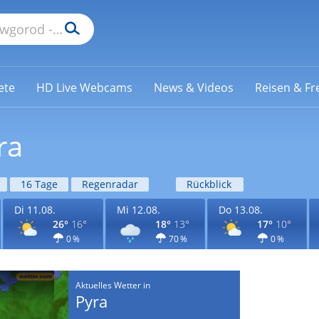
ete
HD Live Webcams
News & Videos
Reisen & Fre
ra
16 Tage
Regenradar
Rückblick
Di 11.08.
Mi 12.08.
Do 13.08.
26°
16°
18°
13°
17°
10°
0 %
70 %
0 %
Aktuelles Wetter in
Pyra