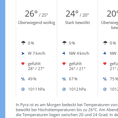
Zur Gewitterrisikokarte
26°
24°
20
/ 25°
/ 20°
Überwiegend wolkig
Stark bewölkt
Überwieg
bew
0 %
0 %
0 %
W
7 km/h
NW
4 km/h
NW
gefühlt
gefühlt
gefü
28° / 27°
26° / 21°
21° 
49 %
67 %
75 
1011 hPa
1012 hPa
101
In Pyra ist es am Morgen bedeckt bei Temperaturen von 
bewölkt bei Höchsttemperaturen bis zu 26°C. Am Abend 
die Temperaturen liegen zwischen 20 und 24 Grad. In de