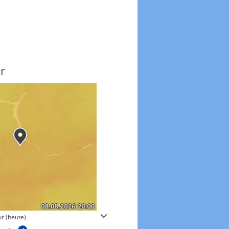
r
Windgeschwindigkeite
r (heute)
Windgeschwindigkeiten in 3h