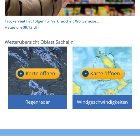
Trockenheit hat Folgen für Verbraucher: Wo Gemüse...
Heute um 09:12 Uhr
Wetterübersicht Oblast Sachalin
Karte öffnen
Karte öffnen
Regenradar
Windgeschwindigkeiten