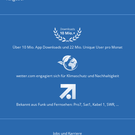
Biowetter
Glätteindex
Reiseziel Finder
Erkältungswetter
Klima & Umwelt
Über 10 Mio. App Downloads und 22 Mio. Unique User pro Monat
wetter.com engagiert sich für Klimaschutz und Nachhaltigkeit
Bekannt aus Funk und Fernsehen: Pro7, Sat1, Kabel 1, SWR, ...
Jobs und Karriere