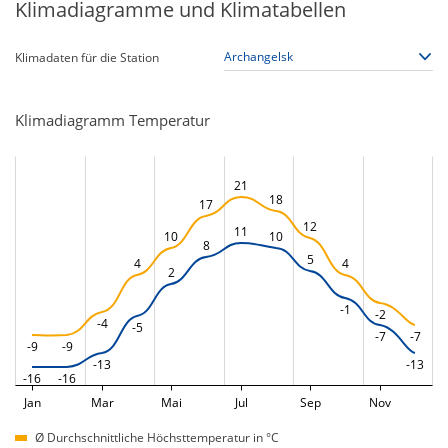
Klimadiagramme und Klimatabellen
Klimadaten für die Station
Klimadiagramm Temperatur
21
18
17
12
11
10
10
8
5
4
4
2
-1
-2
-4
-5
-7
-7
-9
-9
-13
-13
-16
-16
Jan
Mar
Mai
Jul
Sep
Nov
Ø Durchschnittliche Höchsttemperatur in °C