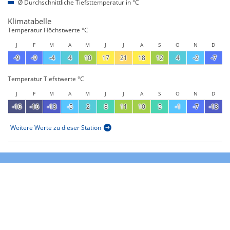
Ø Durchschnittliche Tiefsttemperatur in °C
Klimatabelle
Temperatur Höchstwerte °C
J
F
M
A
M
J
J
A
S
O
N
D
-9
-9
-4
4
10
17
21
18
12
4
-2
-7
Temperatur Tiefstwerte °C
J
F
M
A
M
J
J
A
S
O
N
D
-16
-16
-13
-5
2
8
11
10
5
-1
-7
-13
Weitere Werte zu dieser Station