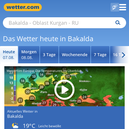
Das Wetter heute in Bakalda
Heute
Morgen
3 Tage
Wochenende
7 Tage
16 Tage
07.08.
08.08.
Wetterfilm Europa: Die Temperaturen im Überblick
Aktuelles Wetter in
Bakalda
19°C
Leicht bewölkt