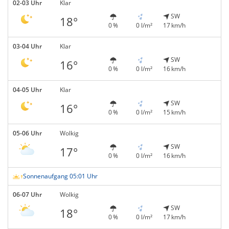
02-03 Uhr
Klar
SW
18°
0 %
0 l/m²
17 km/h
03-04 Uhr
Klar
SW
16°
0 %
0 l/m²
16 km/h
04-05 Uhr
Klar
SW
16°
0 %
0 l/m²
15 km/h
05-06 Uhr
Wolkig
SW
17°
0 %
0 l/m²
16 km/h
Sonnenaufgang 05:01 Uhr
06-07 Uhr
Wolkig
SW
18°
0 %
0 l/m²
17 km/h