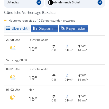
UV-Index
Abnehmende Sichel
Stündliche Vorhersage Bakalda
Heute werden bis zu 10 Sonnenstunden erwartet
Übersicht
Diagramm
Regenradar
23-00 Uhr
Leicht bewölkt
SW
19°
0 %
0 l/m²
14 km/h
Samstag, 08.08.
00-01 Uhr
Leicht bewölkt
SW
19°
0 %
0 l/m²
14 km/h
01-02 Uhr
Klar
SW
18°
0 %
0 l/m²
16 km/h