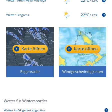
22°C
Wetter Verkhnyaya Polevaya
/
12°C
22°C
Wetter Progress
/
12°C
Karte öffnen
Karte öffnen
Regenradar
Windgeschwindigkeiten
Wetter für Wintersportler
Wetter im Skigebiet Zugspitze