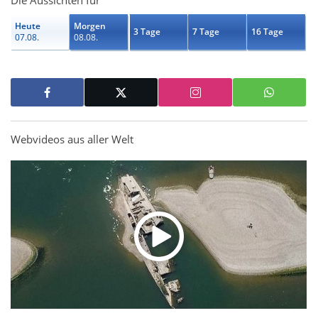
Die Aussichten für
Heute
Morgen
3 Tage
7 Tage
16 Tage
07.08.
08.08.
Webvideos aus aller Welt