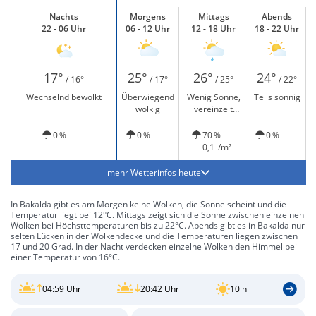
Nachts
Morgens
Mittags
Abends
22 - 06 Uhr
06 - 12 Uhr
12 - 18 Uhr
18 - 22 Uhr
17°
25°
26°
24°
/ 16°
/ 17°
/ 25°
/ 22°
Wechselnd bewölkt
Überwiegend
Wenig Sonne,
Teils sonnig
wolkig
vereinzelt
leichter Regen
0 %
0 %
70 %
0 %
0,1 l/m²
mehr Wetterinfos heute
In Bakalda gibt es am Morgen keine Wolken, die Sonne scheint und die
Temperatur liegt bei 12°C. Mittags zeigt sich die Sonne zwischen einzelnen
Wolken bei Höchsttemperaturen bis zu 22°C. Abends gibt es in Bakalda nur
selten Lücken in der Wolkendecke und die Temperaturen liegen zwischen
17 und 20 Grad. In der Nacht verdecken einzelne Wolken den Himmel bei
einer Temperatur von 16°C.
04:59 Uhr
20:42 Uhr
10 h