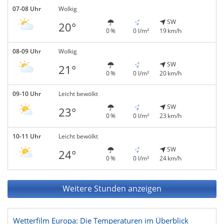
07-08 Uhr
Wolkig
SW
20°
0 %
0 l/m²
19 km/h
08-09 Uhr
Wolkig
SW
21°
0 %
0 l/m²
20 km/h
09-10 Uhr
Leicht bewölkt
SW
23°
0 %
0 l/m²
23 km/h
10-11 Uhr
Leicht bewölkt
SW
24°
0 %
0 l/m²
24 km/h
Weitere Stunden anzeigen
Wetterfilm Europa: Die Temperaturen im Überblick