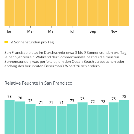
Jan
Mar
Mai
Jul
Sep
Nov
Ø Sonnenstunden pro Tag
San Francisco bietet im Durchschnitt etwa 3 bis 9 Sonnenstunden pro Tag,
je nach Jahreszeit. Während der Sommermonate hast du die meisten
Sonnenstunden, was perfekt ist, um den Ocean Beach zu besuchen oder
entlang des berühmten Fisherman’s Wharf zu schlendern.
Relative Feuchte in San Francisco
78
78
76
75
75
73
73
72
72
71
71
71