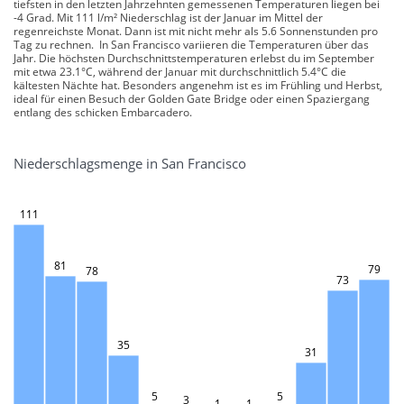
tiefsten in den letzten Jahrzehnten gemessenen Temperaturen liegen bei
-4 Grad. Mit 111 l/m² Niederschlag ist der Januar im Mittel der
regenreichste Monat. Dann ist mit nicht mehr als 5.6 Sonnenstunden pro
Tag zu rechnen. In San Francisco variieren die Temperaturen über das
Jahr. Die höchsten Durchschnittstemperaturen erlebst du im September
mit etwa 23.1°C, während der Januar mit durchschnittlich 5.4°C die
kältesten Nächte hat. Besonders angenehm ist es im Frühling und Herbst,
ideal für einen Besuch der Golden Gate Bridge oder einen Spaziergang
entlang des schicken Embarcadero.
Niederschlagsmenge in San Francisco
111
81
79
78
73
35
31
5
5
3
1
1