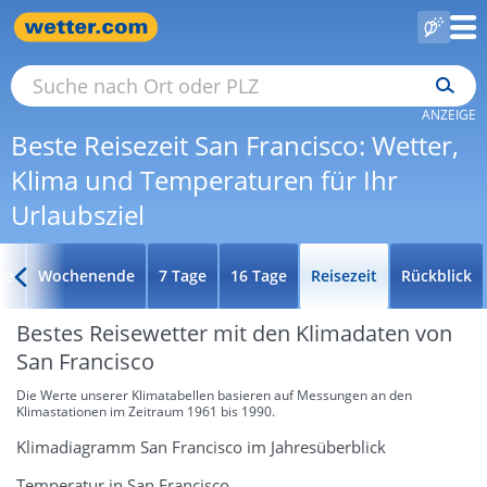
ANZEIGE
Beste Reisezeit San Francisco: Wetter,
Klima und Temperaturen für Ihr
Urlaubsziel
ge
Wochenende
7 Tage
16 Tage
Reisezeit
Rückblick
Bestes Reisewetter mit den Klimadaten von
San Francisco
Die Werte unserer Klimatabellen basieren auf Messungen an den
Klimastationen im Zeitraum 1961 bis 1990.
Klimadiagramm San Francisco im Jahresüberblick
Temperatur in San Francisco