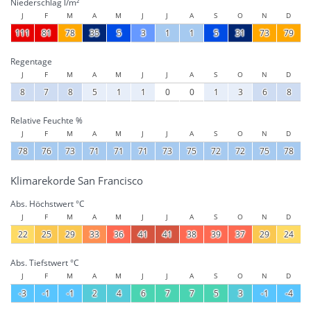
Niederschlag l/m²
J
F
M
A
M
J
J
A
S
O
N
D
111
81
78
35
5
3
1
1
5
31
73
79
Regentage
J
F
M
A
M
J
J
A
S
O
N
D
8
7
8
5
1
1
0
0
1
3
6
8
Relative Feuchte %
J
F
M
A
M
J
J
A
S
O
N
D
78
76
73
71
71
71
73
75
72
72
75
78
Klimarekorde San Francisco
Abs. Höchstwert °C
J
F
M
A
M
J
J
A
S
O
N
D
22
25
29
33
36
41
41
38
39
37
29
24
Abs. Tiefstwert °C
J
F
M
A
M
J
J
A
S
O
N
D
-3
-1
-1
2
4
6
7
7
5
3
-1
-4