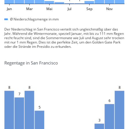
Jan
Mar
Mai
Jul
Sep
Nov
Ø Niederschlagsmenge in mm
Der Niederschlag in San Francisco verteilt sich ungleichmäßig über das
Jahr. Während die Wintermonate, speziell Januar, mit bis zu 111 mm Regen
recht feucht sind, sind die Sommermonate wie Juli und August sehr trocken
mit nur 1 mm Regen. Dies ist die perfekte Zeit, um den Golden Gate Park
oder die Strände im Presidio zu erkunden.
Regentage in San Francisco
8
8
8
7
6
5
3