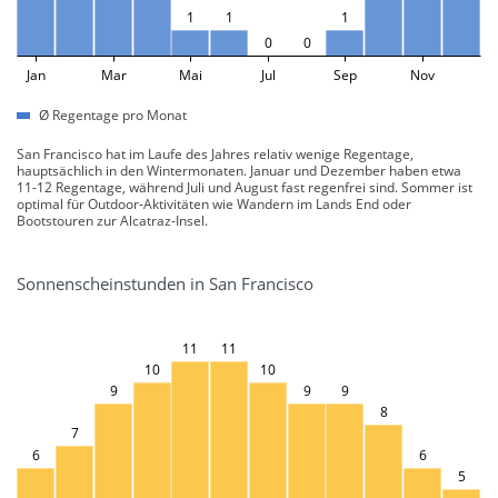
1
1
1
0
0
Jan
Mar
Mai
Jul
Sep
Nov
Ø Regentage pro Monat
San Francisco hat im Laufe des Jahres relativ wenige Regentage,
hauptsächlich in den Wintermonaten. Januar und Dezember haben etwa
11-12 Regentage, während Juli und August fast regenfrei sind. Sommer ist
optimal für Outdoor-Aktivitäten wie Wandern im Lands End oder
Bootstouren zur Alcatraz-Insel.
Sonnenscheinstunden in San Francisco
11
11
10
10
9
9
9
8
7
6
6
5