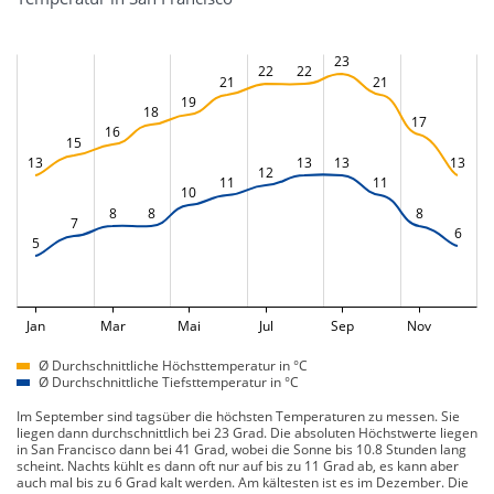
23
22
22
21
21
19
18
17
16
15
13
13
13
13
12
11
11
10
8
8
8
7
6
5
Jan
Mar
Mai
Jul
Sep
Nov
Ø Durchschnittliche Höchsttemperatur in °C
Ø Durchschnittliche Tiefsttemperatur in °C
Im September sind tagsüber die höchsten Temperaturen zu messen. Sie
liegen dann durchschnittlich bei 23 Grad. Die absoluten Höchstwerte liegen
in San Francisco dann bei 41 Grad, wobei die Sonne bis 10.8 Stunden lang
scheint. Nachts kühlt es dann oft nur auf bis zu 11 Grad ab, es kann aber
auch mal bis zu 6 Grad kalt werden. Am kältesten ist es im Dezember. Die