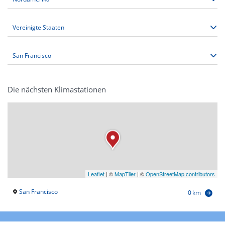
Die nächsten Klimastationen
Leaflet
|
©
MapTiler
| ©
OpenStreetMap contributors
San Francisco
0 km