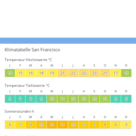
Klimatabelle San Francisco
Temperatur Höchstwerte °C
J
F
M
A
M
J
J
A
S
O
N
D
13
15
16
18
19
21
22
22
23
21
17
13
Temperatur Tiefstwerte °C
J
F
M
A
M
J
J
A
S
O
N
D
5
7
8
8
10
11
12
13
13
11
8
6
Sonnenstunden h
J
F
M
A
M
J
J
A
S
O
N
D
6
7
9
10
11
11
10
9
9
8
6
5