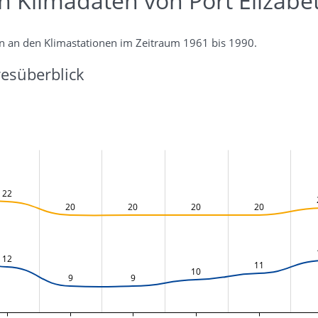
n Klimadaten von Port Elizabe
n an den Klimastationen im Zeitraum 1961 bis 1990.
esüberblick
22
20
20
20
20
12
11
10
9
9