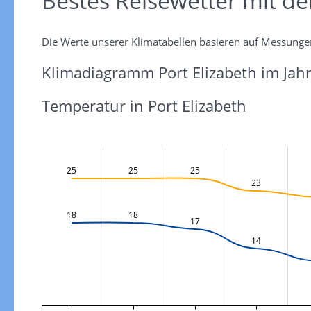
Bestes Reisewetter mit de
Die Werte unserer Klimatabellen basieren auf Messunge
Klimadiagramm Port Elizabeth im Jahr
Temperatur in Port Elizabeth
25
25
25
23
18
18
17
14