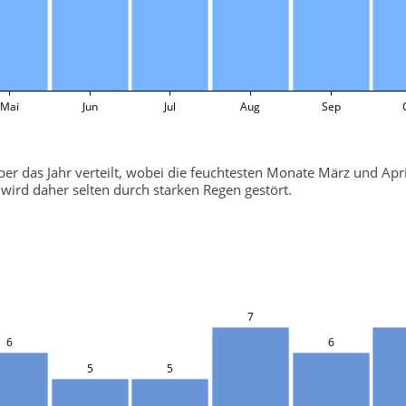
Mai
Jun
Jul
Aug
Sep
 über das Jahr verteilt, wobei die feuchtesten Monate März und 
wird daher selten durch starken Regen gestört.
7
6
6
5
5