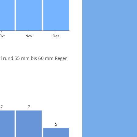
Okt
Nov
Dez
April rund 55 mm bis 60 mm Regen
7
7
5