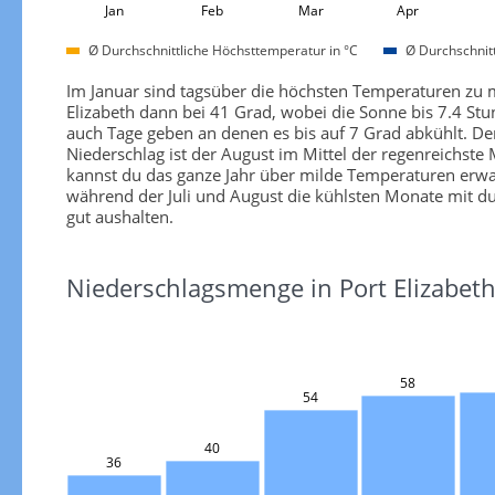
Jan
Feb
Mar
Apr
Ø Durchschnittliche Höchsttemperatur in °C
Ø Durchschnitt
Im Januar sind tagsüber die höchsten Temperaturen zu me
Elizabeth dann bei 41 Grad, wobei die Sonne bis 7.4 Stu
auch Tage geben an denen es bis auf 7 Grad abkühlt. Der 
Niederschlag ist der August im Mittel der regenreichste
kannst du das ganze Jahr über milde Temperaturen erwa
während der Juli und August die kühlsten Monate mit d
gut aushalten.
Niederschlagsmenge in Port Elizabet
58
54
40
36