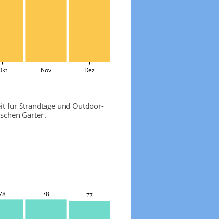
Okt
Nov
Dez
it für Strandtage und Outdoor-
schen Gärten.
78
78
77