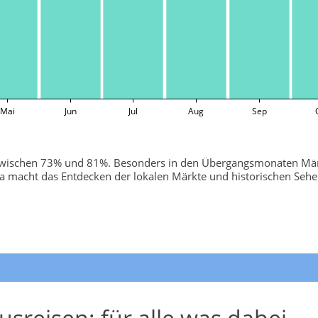
Mai
Jun
Jul
Aug
Sep
th zwischen 73% und 81%. Besonders in den Übergangsmonaten März 
ima macht das Entdecken der lokalen Märkte und historischen Seh
usreisen: für alle was dabei