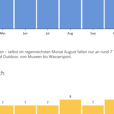
Mai
Jun
Jul
Aug
Sep
en – selbst im regenreichsten Monat August fallen nur an rund 7
und Outdoor, von Museen bis Wassersport.
th
8
7
7
7
7