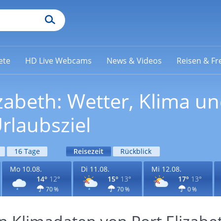
ete
HD Live Webcams
News & Videos
Reisen & Fre
izabeth: Wetter, Klima u
rlaubsziel
16 Tage
Reisezeit
Rückblick
Mo 10.08.
Di 11.08.
Mi 12.08.
14°
12°
15°
13°
17°
13°
70 %
70 %
0 %