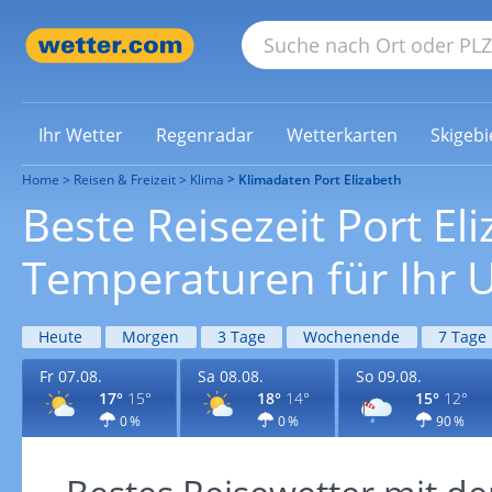
Ihr Wetter
Regenradar
Wetterkarten
Skigebi
Home
Reisen & Freizeit
Klima
Klimadaten Port Elizabeth
Beste Reisezeit Port El
Temperaturen für Ihr U
Heute
Morgen
3 Tage
Wochenende
7 Tage
Fr 07.08.
Sa 08.08.
So 09.08.
17°
15°
18°
14°
15°
12°
0 %
0 %
90 %