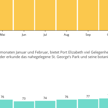
Mai
Jun
Jul
Aug
Sep
naten Januar und Februar, bietet Port Elizabeth viel Gelegenhe
r erkunde das nahegelegene St. George’s Park und seine botani
77
76
76
74
73