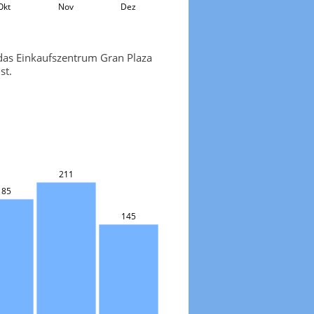
Okt
Nov
Dez
 das Einkaufszentrum Gran Plaza
st.
211
185
145