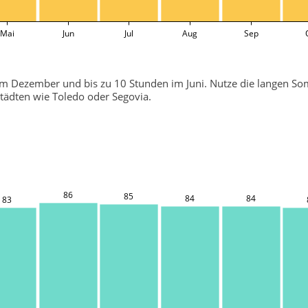
Mai
Jun
Jul
Aug
Sep
m Dezember und bis zu 10 Stunden im Juni. Nutze die langen So
tädten wie Toledo oder Segovia.
86
85
84
84
83