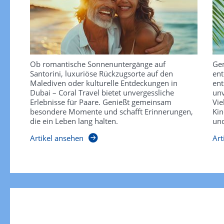
Ob romantische Sonnenuntergänge auf
Gem
Santorini, luxuriöse Rückzugsorte auf den
ent
Malediven oder kulturelle Entdeckungen in
ent
Dubai – Coral Travel bietet unvergessliche
unv
Erlebnisse für Paare. Genießt gemeinsam
Vie
besondere Momente und schafft Erinnerungen,
Kin
die ein Leben lang halten.
und
Artikel ansehen
Art