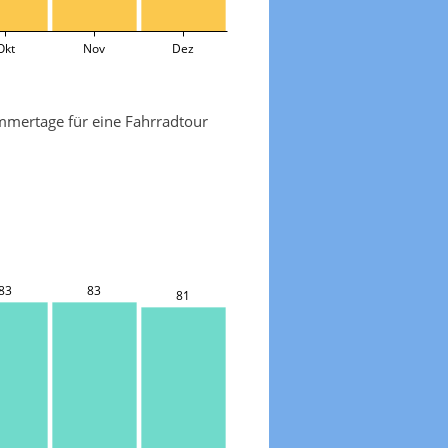
Okt
Nov
Dez
mmertage für eine Fahrradtour
83
83
81