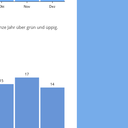
Okt
Nov
Dez
ze Jahr über grün und üppig.
17
15
14