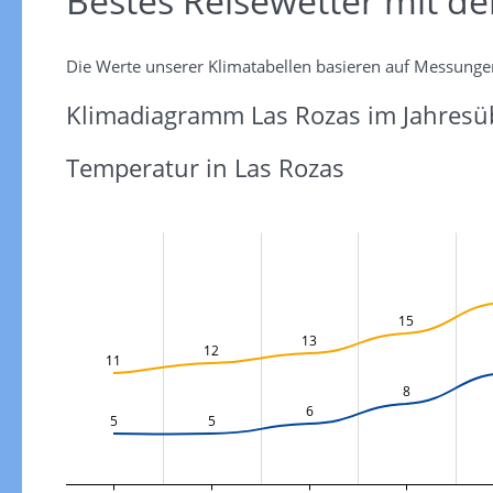
Bestes Reisewetter mit d
Die Werte unserer Klimatabellen basieren auf Messunge
Klimadiagramm Las Rozas im Jahresüb
Temperatur in Las Rozas
15
13
12
11
8
6
5
5