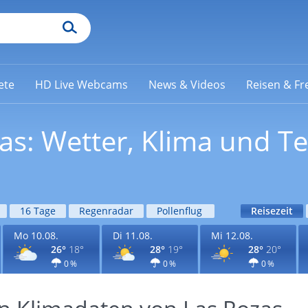
ete
HD Live Webcams
News & Videos
Reisen & Fre
zas: Wetter, Klima und 
16 Tage
Regenradar
Pollenflug
Reisezeit
Mo 10.08.
Di 11.08.
Mi 12.08.
26°
18°
28°
19°
28°
20°
0 %
0 %
0 %