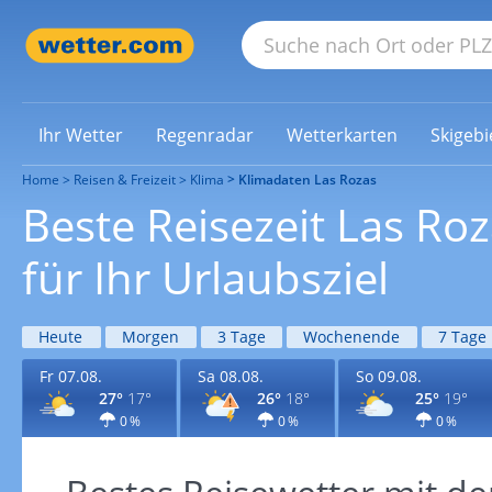
Ihr Wetter
Regenradar
Wetterkarten
Skigebi
Home
Reisen & Freizeit
Klima
Klimadaten Las Rozas
Beste Reisezeit Las Ro
für Ihr Urlaubsziel
Heute
Morgen
3 Tage
Wochenende
7 Tage
Fr 07.08.
Sa 08.08.
So 09.08.
27°
17°
26°
18°
25°
19°
0 %
0 %
0 %