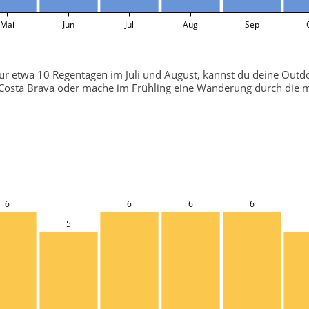
Mai
Jun
Jul
Aug
Sep
r etwa 10 Regentagen im Juli und August, kannst du deine Outdoo
osta Brava oder mache im Frühling eine Wanderung durch die m
6
6
6
6
5