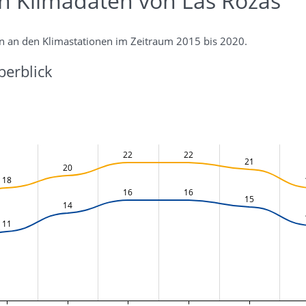
en Klimadaten von Las Rozas
n an den Klimastationen im Zeitraum 2015 bis 2020.
erblick
22
22
21
20
18
16
16
15
14
11