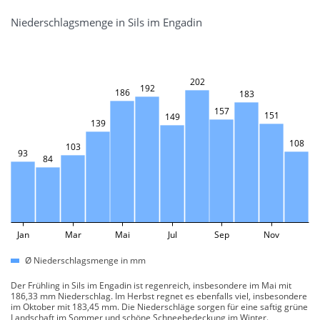
Niederschlagsmenge in Sils im Engadin
202
192
186
183
157
151
149
139
108
103
93
84
Jan
Mar
Mai
Jul
Sep
Nov
Ø Niederschlagsmenge in mm
Der Frühling in Sils im Engadin ist regenreich, insbesondere im Mai mit
186,33 mm Niederschlag. Im Herbst regnet es ebenfalls viel, insbesondere
im Oktober mit 183,45 mm. Die Niederschläge sorgen für eine saftig grüne
Landschaft im Sommer und schöne Schneebedeckung im Winter.