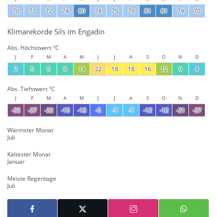
70
71
72
74
80
78
75
79
81
81
79
70
Klimarekorde Sils im Engadin
Abs. Höchstwert °C
J
F
M
A
M
J
J
A
S
O
N
D
2
5
5
9
14
22
18
18
16
12
9
4
Abs. Tiefstwert °C
J
F
M
A
M
J
J
A
S
O
N
D
-32
-27
-22
-15
-13
-6
-3
-3
-12
-12
-21
-27
Wärmster Monat
Juli
Kältester Monat
Januar
Meiste Regentage
Juli