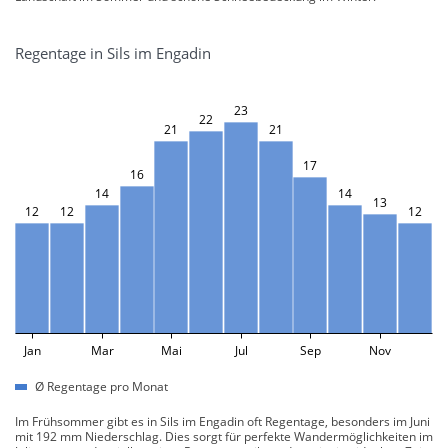
Regentage in Sils im Engadin
23
22
21
21
17
16
14
14
13
12
12
12
Jan
Mar
Mai
Jul
Sep
Nov
Ø Regentage pro Monat
Im Frühsommer gibt es in Sils im Engadin oft Regentage, besonders im Juni
mit 192 mm Niederschlag. Dies sorgt für perfekte Wandermöglichkeiten im