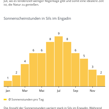
Juli, wo es tendenziell weniger Regentage gibt und somit eine idealere Zeit
ist, die Natur zu genießen.
Sonnenscheinstunden in Sils im Engadin
9
8
8
6
6
6
5
4
3
2
2
1
Jan
Mar
Mai
Jul
Sep
Nov
Ø Sonnenstunden pro Tag
Die Anzahl der Sonnenstunden variiert stark in Sils im Engadin. Während