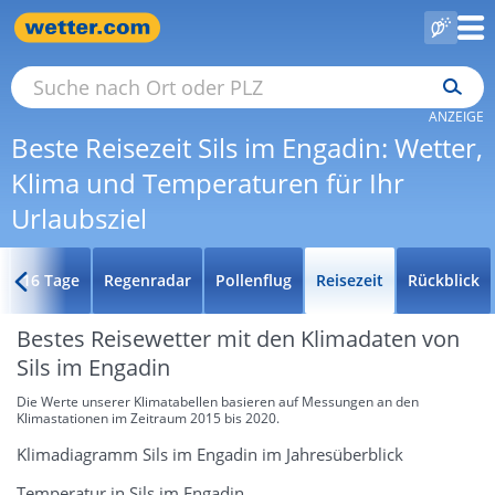
ANZEIGE
Beste Reisezeit Sils im Engadin: Wetter,
Klima und Temperaturen für Ihr
Urlaubsziel
16 Tage
Regenradar
Pollenflug
Reisezeit
Rückblick
Bestes Reisewetter mit den Klimadaten von
Sils im Engadin
Die Werte unserer Klimatabellen basieren auf Messungen an den
Klimastationen im Zeitraum 2015 bis 2020.
Klimadiagramm Sils im Engadin im Jahresüberblick
Temperatur in Sils im Engadin