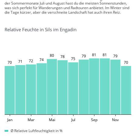
der Sommermonate Juli und August hast du die meisten Sonnenstunden,
was sich perfekt für Wanderungen und Radtouren anbietet. Im Winter sind
die Tage kürzer, aber die verschneite Landschaft hat auch ihren Reiz.
Relative Feuchte in Sils im Engadin
81
81
80
79
79
78
75
74
72
71
70
70
Jan
Mar
Mai
Jul
Sep
Nov
Ø Relative Luftfeuchtigkeit in %