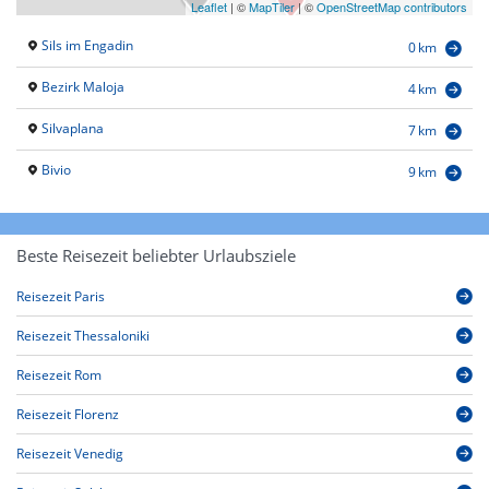
Leaflet
|
©
MapTiler
| ©
OpenStreetMap contributors
Sils im Engadin
0 km
Bezirk Maloja
4 km
Silvaplana
7 km
Bivio
9 km
Beste Reisezeit beliebter Urlaubsziele
Reisezeit Paris
Reisezeit Thessaloniki
Reisezeit Rom
Reisezeit Florenz
Reisezeit Venedig