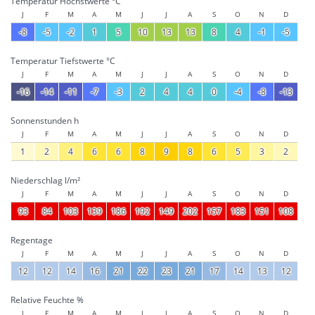
Temperatur Höchstwerte °C
J
F
M
A
M
J
J
A
S
O
N
D
-8
-5
-2
1
5
10
13
13
8
4
-1
-5
Temperatur Tiefstwerte °C
J
F
M
A
M
J
J
A
S
O
N
D
-16
-14
-11
-7
-3
2
4
4
0
-4
-8
-13
Sonnenstunden h
J
F
M
A
M
J
J
A
S
O
N
D
1
2
4
6
6
8
9
8
6
5
3
2
Niederschlag l/m²
J
F
M
A
M
J
J
A
S
O
N
D
93
84
103
139
186
192
149
202
157
183
151
108
Regentage
J
F
M
A
M
J
J
A
S
O
N
D
12
12
14
16
21
22
23
21
17
14
13
12
Relative Feuchte %
J
F
M
A
M
J
J
A
S
O
N
D