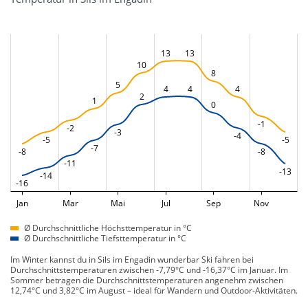
13
13
10
8
5
4
4
4
2
1
0
-1
-2
-3
-4
-5
-5
-7
-8
-8
-11
-13
-14
-16
Jan
Mar
Mai
Jul
Sep
Nov
Ø Durchschnittliche Höchsttemperatur in °C
Ø Durchschnittliche Tiefsttemperatur in °C
Im Winter kannst du in Sils im Engadin wunderbar Ski fahren bei
Durchschnittstemperaturen zwischen -7,79°C und -16,37°C im Januar. Im
Sommer betragen die Durchschnittstemperaturen angenehm zwischen
12,74°C und 3,82°C im August – ideal für Wandern und Outdoor-Aktivitäten.