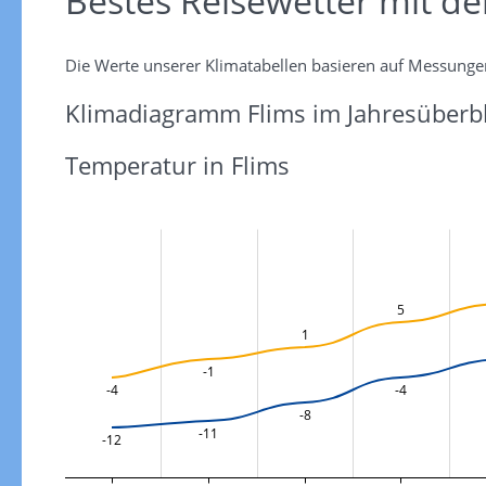
Bestes Reisewetter mit d
Die Werte unserer Klimatabellen basieren auf Messunge
Klimadiagramm Flims im Jahresüberbl
Temperatur in Flims
5
1
-1
-4
-4
-8
-11
-12