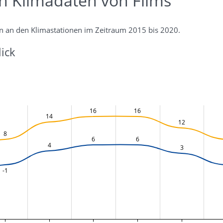
en Klimadaten von Flims
n an den Klimastationen im Zeitraum 2015 bis 2020.
ick
16
16
14
12
8
6
6
4
3
-1