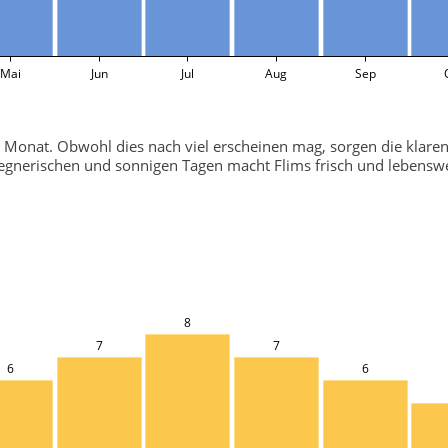
Mai
Jun
Jul
Aug
Sep
o Monat. Obwohl dies nach viel erscheinen mag, sorgen die klare
 regnerischen und sonnigen Tagen macht Flims frisch und lebenswe
8
7
7
6
6