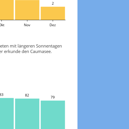
2
Okt
Nov
Dez
ieten mit längeren Sonnentagen
oder erkunde den Caumasee.
83
82
79