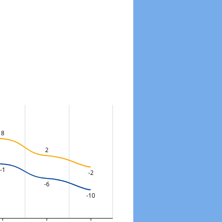
8
2
-1
-2
-6
-10