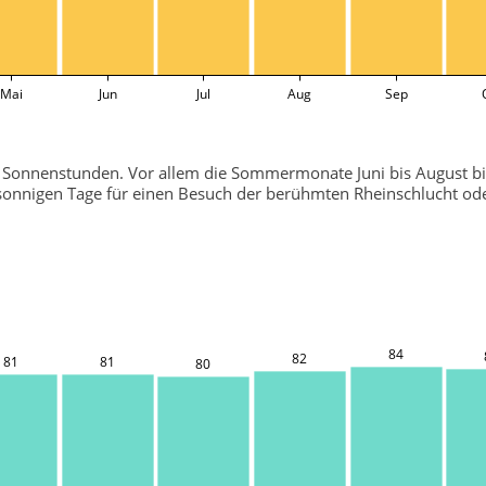
Mai
Jun
Jul
Aug
Sep
 an Sonnenstunden. Vor allem die Sommermonate Juni bis August b
ie sonnigen Tage für einen Besuch der berühmten Rheinschlucht 
84
82
81
81
80