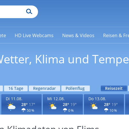
ete
HD Live Webcams
News & Videos
Reisen & Fre
 Wetter, Klima und Tempe
16 Tage
Regenradar
Pollenflug
Reisezeit
Di 11.08.
Mi 12.08.
Do 13.08.
28°
17°
28°
19°
28°
19°
50 %
0 %
10 %