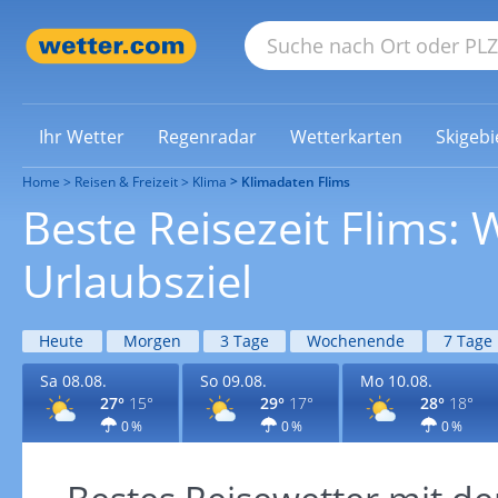
Ihr Wetter
Regenradar
Wetterkarten
Skigebi
Home
Reisen & Freizeit
Klima
Klimadaten Flims
Beste Reisezeit Flims:
Urlaubsziel
Heute
Morgen
3 Tage
Wochenende
7 Tage
Sa 08.08.
So 09.08.
Mo 10.08.
27°
15°
29°
17°
28°
18°
0 %
0 %
0 %