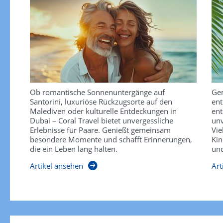
Ob romantische Sonnenuntergänge auf
Gem
Santorini, luxuriöse Rückzugsorte auf den
ent
Malediven oder kulturelle Entdeckungen in
ent
Dubai – Coral Travel bietet unvergessliche
unv
Erlebnisse für Paare. Genießt gemeinsam
Vie
besondere Momente und schafft Erinnerungen,
Kin
die ein Leben lang halten.
und
Artikel ansehen
Art