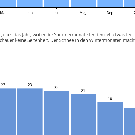
Mai
Jun
Jul
Aug
Sep
ßig über das Jahr, wobei die Sommermonate tendenziell etwas feuch
uer keine Seltenheit. Der Schnee in den Wintermonaten macht F
23
23
22
21
18