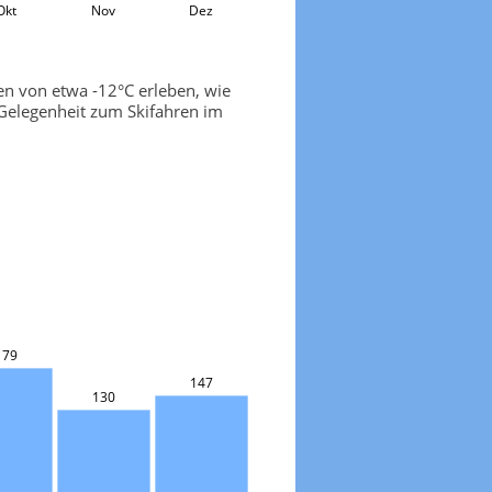
Okt
Nov
Dez
en von etwa -12°C erleben, wie
Gelegenheit zum Skifahren im
179
147
130