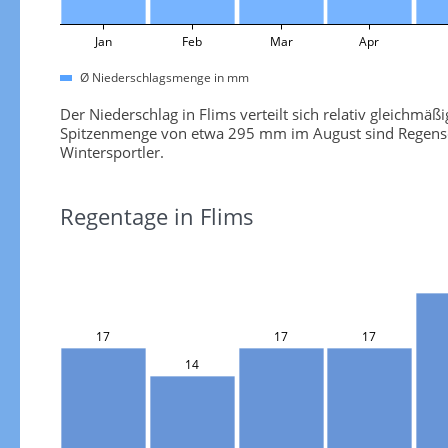
Jan
Feb
Mar
Apr
Ø Niederschlagsmenge in mm
Der Niederschlag in Flims verteilt sich relativ gleichmä
Spitzenmenge von etwa 295 mm im August sind Regenscha
Wintersportler.
Regentage in Flims
17
17
17
14