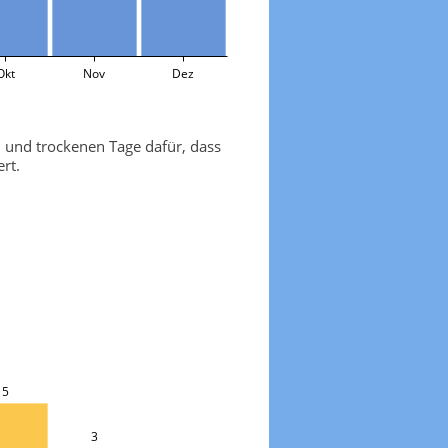
Okt
Nov
Dez
n und trockenen Tage dafür, dass
rt.
5
3