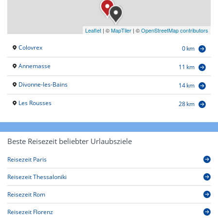
Leaflet
|
©
MapTiler
| ©
OpenStreetMap contributors
Colovrex
0 km
Annemasse
11 km
Divonne-les-Bains
14 km
Les Rousses
28 km
Beste Reisezeit beliebter Urlaubsziele
Reisezeit Paris
Reisezeit Thessaloniki
Reisezeit Rom
Reisezeit Florenz