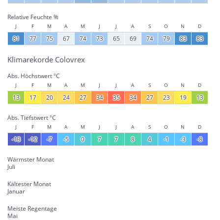
Relative Feuchte %
J
F
M
A
M
J
J
A
S
O
N
D
81
77
75
67
74
73
65
69
74
79
83
83
Klimarekorde Colovrex
Abs. Höchstwert °C
J
F
M
A
M
J
J
A
S
O
N
D
13
17
20
24
27
34
35
34
27
23
19
13
Abs. Tiefstwert °C
J
F
M
A
M
J
J
A
S
O
N
D
-13
-12
-7
-5
0
7
7
8
4
-1
-3
-8
Wärmster Monat
Juli
Kältester Monat
Januar
Meiste Regentage
Mai