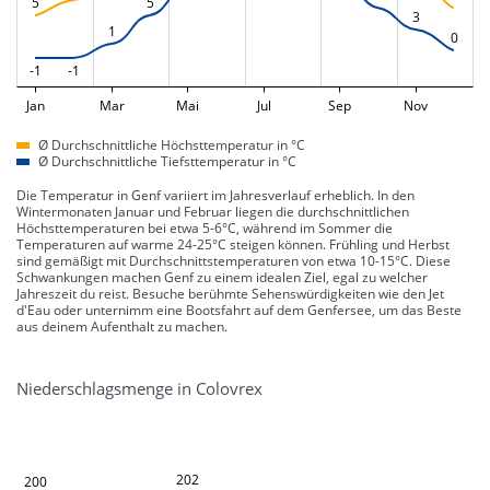
5
5
3
1
0
-1
-1
Jan
Mar
Mai
Jul
Sep
Nov
Ø Durchschnittliche Höchsttemperatur in °C
Ø Durchschnittliche Tiefsttemperatur in °C
Die Temperatur in Genf variiert im Jahresverlauf erheblich. In den
Wintermonaten Januar und Februar liegen die durchschnittlichen
Höchsttemperaturen bei etwa 5-6°C, während im Sommer die
Temperaturen auf warme 24-25°C steigen können. Frühling und Herbst
sind gemäßigt mit Durchschnittstemperaturen von etwa 10-15°C. Diese
Schwankungen machen Genf zu einem idealen Ziel, egal zu welcher
Jahreszeit du reist. Besuche berühmte Sehenswürdigkeiten wie den Jet
d'Eau oder unternimm eine Bootsfahrt auf dem Genfersee, um das Beste
aus deinem Aufenthalt zu machen.
Niederschlagsmenge in Colovrex
202
200