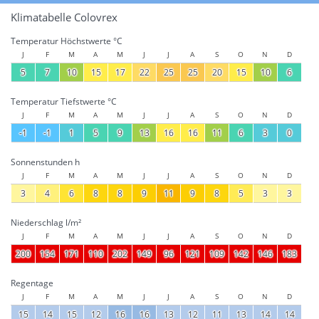
Klimatabelle Colovrex
Temperatur Höchstwerte °C
J
F
M
A
M
J
J
A
S
O
N
D
5
7
10
15
17
22
25
25
20
15
10
6
Temperatur Tiefstwerte °C
J
F
M
A
M
J
J
A
S
O
N
D
-1
-1
1
5
9
13
16
16
11
6
3
0
Sonnenstunden h
J
F
M
A
M
J
J
A
S
O
N
D
3
4
6
8
8
9
11
9
8
5
3
3
Niederschlag l/m²
J
F
M
A
M
J
J
A
S
O
N
D
200
154
171
110
202
149
96
121
109
142
146
183
Regentage
J
F
M
A
M
J
J
A
S
O
N
D
15
14
15
12
16
16
13
12
11
13
14
14