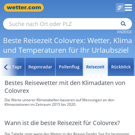
ANZEIGE
Beste Reisezeit Colovrex: Wetter, Klima
und Temperaturen für Ihr Urlaubsziel
16 Tage
Regenradar
Pollenflug
Reisezeit
Rückblick
Bestes Reisewetter mit den Klimadaten von
Colovrex
Die Werte unserer Klimatabellen basieren auf Messungen an den
Klimastationen im Zeitraum 2015 bis 2020.
Wann ist die beste Reisezeit für Colovrex?
Die Tabelle zeigt wann das Wetter in der Region Genfer See für bestimmte