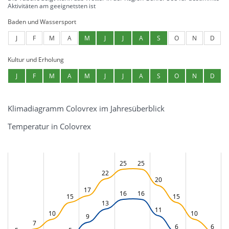
Aktivitäten am geeignetsten ist
Baden und Wassersport
J
F
M
A
M
J
J
A
S
O
N
D
Kultur und Erholung
J
F
M
A
M
J
J
A
S
O
N
D
Klimadiagramm Colovrex im Jahresüberblick
Temperatur in Colovrex
25
25
22
20
17
16
16
15
15
13
11
10
10
9
7
6
6