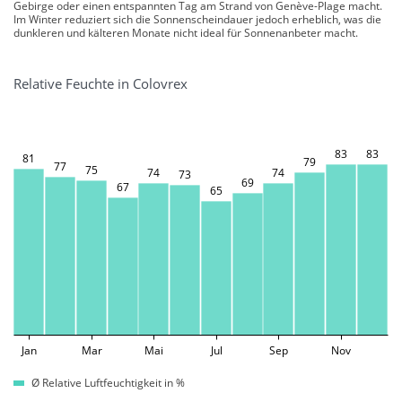
Gebirge oder einen entspannten Tag am Strand von Genève-Plage macht.
Im Winter reduziert sich die Sonnenscheindauer jedoch erheblich, was die
dunkleren und kälteren Monate nicht ideal für Sonnenanbeter macht.
Relative Feuchte in Colovrex
83
83
81
79
77
75
74
74
73
69
67
65
Jan
Mar
Mai
Jul
Sep
Nov
Ø Relative Luftfeuchtigkeit in %