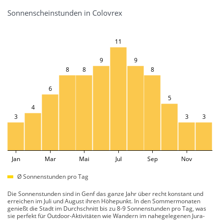
Sonnenscheinstunden in Colovrex
11
9
9
8
8
8
6
5
4
3
3
3
Jan
Mar
Mai
Jul
Sep
Nov
Ø Sonnenstunden pro Tag
Die Sonnenstunden sind in Genf das ganze Jahr über recht konstant und
erreichen im Juli und August ihren Höhepunkt. In den Sommermonaten
genießt die Stadt im Durchschnitt bis zu 8-9 Sonnenstunden pro Tag, was
sie perfekt für Outdoor-Aktivitäten wie Wandern im nahegelegenen Jura-