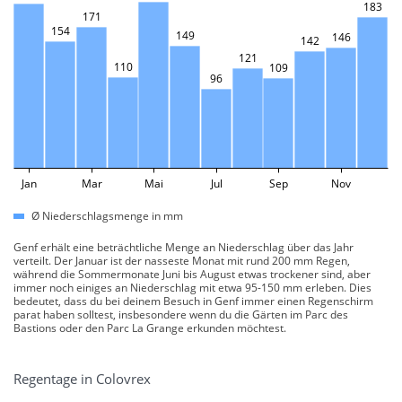
183
171
154
149
146
142
121
110
109
96
Jan
Mar
Mai
Jul
Sep
Nov
Ø Niederschlagsmenge in mm
Genf erhält eine beträchtliche Menge an Niederschlag über das Jahr
verteilt. Der Januar ist der nasseste Monat mit rund 200 mm Regen,
während die Sommermonate Juni bis August etwas trockener sind, aber
immer noch einiges an Niederschlag mit etwa 95-150 mm erleben. Dies
bedeutet, dass du bei deinem Besuch in Genf immer einen Regenschirm
parat haben solltest, insbesondere wenn du die Gärten im Parc des
Bastions oder den Parc La Grange erkunden möchtest.
Regentage in Colovrex