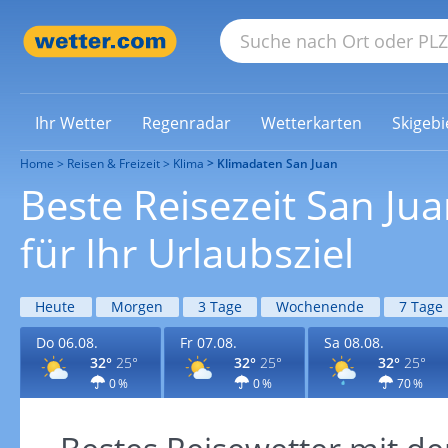
Ihr Wetter
Regenradar
Wetterkarten
Skigebi
Home
Reisen & Freizeit
Klima
Klimadaten San Juan
Beste Reisezeit San Ju
für Ihr Urlaubsziel
Heute
Morgen
3 Tage
Wochenende
7 Tage
Do 06.08.
Fr 07.08.
Sa 08.08.
32°
25°
32°
25°
32°
25°
0 %
0 %
70 %