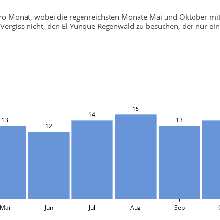
pro Monat, wobei die regenreichsten Monate Mai und Oktober mi
ergiss nicht, den El Yunque Regenwald zu besuchen, der nur eine 
15
14
13
13
12
Mai
Jun
Jul
Aug
Sep