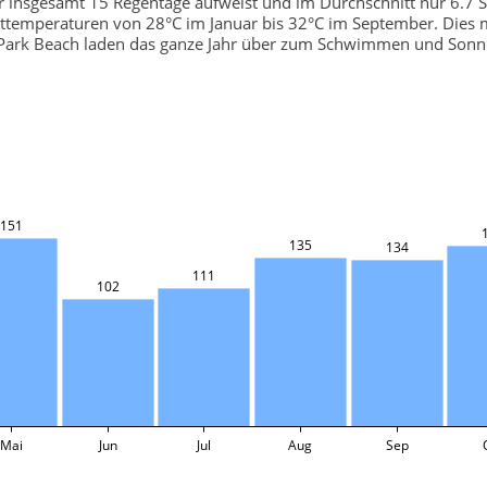
er insgesamt 15 Regentage aufweist und im Durchschnitt nur 6.7
sttemperaturen von 28°C im Januar bis 32°C im September. Dies 
 Park Beach laden das ganze Jahr über zum Schwimmen und Sonn
151
135
134
111
102
Mai
Jun
Jul
Aug
Sep