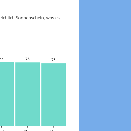
eichlich Sonnenschein, was es
77
76
75