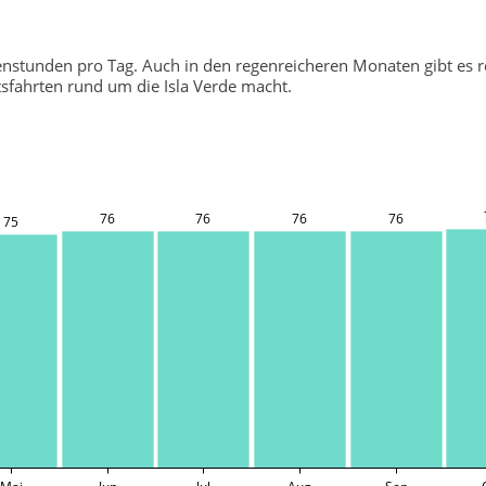
nenstunden pro Tag. Auch in den regenreicheren Monaten gibt es r
tsfahrten rund um die Isla Verde macht.
76
76
76
76
75