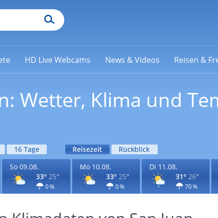
ete
HD Live Webcams
News & Videos
Reisen & Fre
an: Wetter, Klima und T
16 Tage
Reisezeit
Rückblick
So 09.08.
Mo 10.08.
Di 11.08.
33°
25°
33°
25°
31°
26°
0 %
0 %
70 %