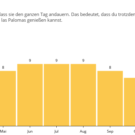
k, dass sie den ganzen Tag andauern. Das bedeutet, dass du trotzd
 las Palomas genießen kannst.
9
9
9
8
8
Mai
Jun
Jul
Aug
Sep