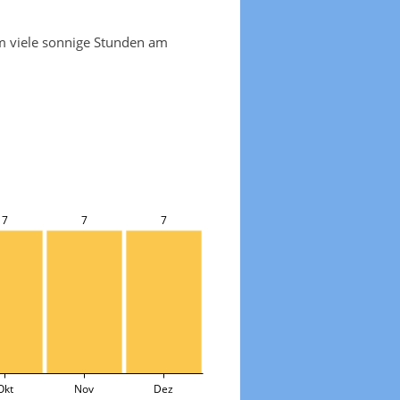
em viele sonnige Stunden am
7
7
7
Okt
Nov
Dez