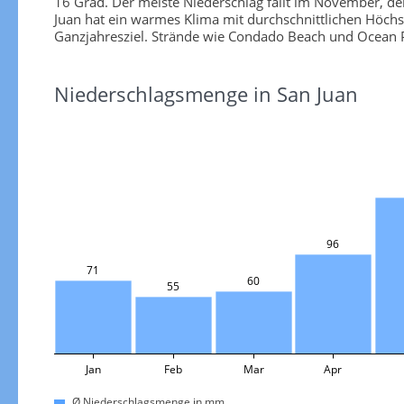
16 Grad. Der meiste Niederschlag fällt im November, d
Juan hat ein warmes Klima mit durchschnittlichen Höch
Ganzjahresziel. Strände wie Condado Beach und Ocean
Niederschlagsmenge in San Juan
96
71
60
55
Jan
Feb
Mar
Apr
Ø Niederschlagsmenge in mm