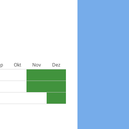
ep
Okt
Nov
Dez