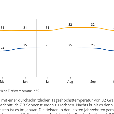
32
32
31
31
31
25
25
25
25
24
Mai
Jun
Jul
Aug
Sep
liche Tiefsttemperatur in °C
st mit einer durchschnittlichen Tageshöchsttemperatur von 32 Gr
chnittlich 7.3 Sonnenstunden zu rechnen. Nachts kühlt es dann o
sten ist es im Januar. Die tiefsten in den letzten Jahrzehnten g