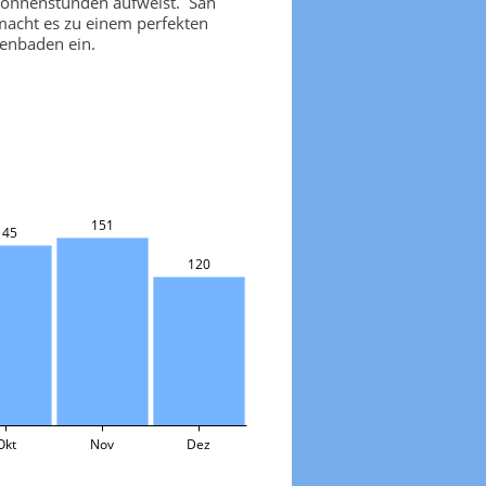
 Sonnenstunden aufweist. San
macht es zu einem perfekten
enbaden ein.
151
145
120
Okt
Nov
Dez