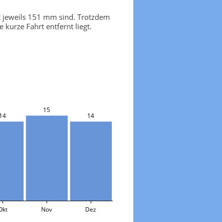
t jeweils 151 mm sind. Trotzdem
kurze Fahrt entfernt liegt.
15
14
14
Okt
Nov
Dez