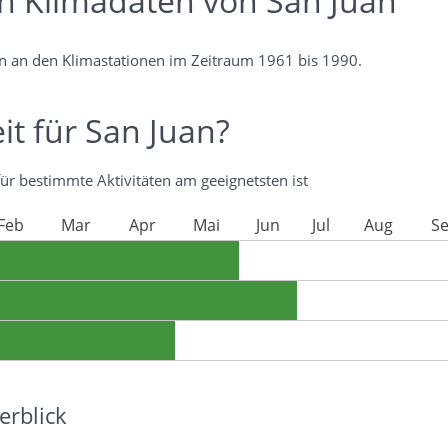
en Klimadaten von San Juan
n an den Klimastationen im Zeitraum 1961 bis 1990.
it für San Juan?
für bestimmte Aktivitäten am geeignetsten ist
Feb
Mar
Apr
Mai
Jun
Jul
Aug
S
rblick