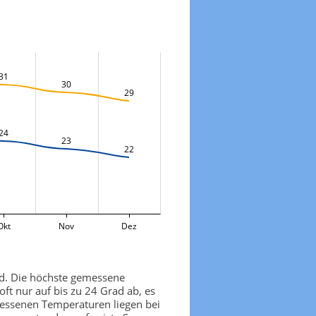
31
30
29
24
23
22
Okt
Nov
Dez
ad. Die höchste gemessene
ft nur auf bis zu 24 Grad ab, es
emessenen Temperaturen liegen bei