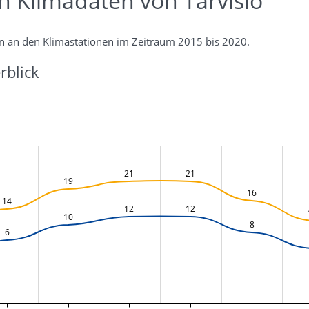
n Klimadaten von Tarvisio
n an den Klimastationen im Zeitraum 2015 bis 2020.
rblick
21
21
19
16
14
12
12
10
8
6