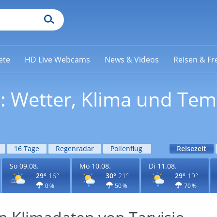
ete
HD Live Webcams
News & Videos
Reisen & Fre
io: Wetter, Klima und Te
16 Tage
Regenradar
Pollenflug
Reisezeit
So 09.08.
Mo 10.08.
Di 11.08.
29°
16°
30°
21°
29°
19°
0 %
50 %
70 %