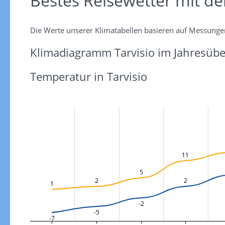
Bestes Reisewetter mit de
Die Werte unserer Klimatabellen basieren auf Messunge
Klimadiagramm Tarvisio im Jahresübe
Temperatur in Tarvisio
11
5
2
2
1
-2
-5
-7