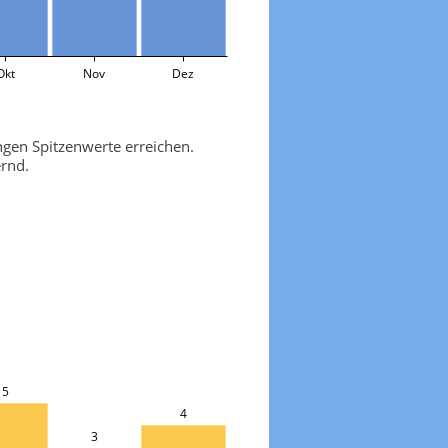
Okt
Nov
Dez
gen Spitzenwerte erreichen.
rnd.
5
4
3