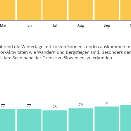
Mai
Jun
Jul
Aug
Sep
 Während die Wintertage mit kurzen Sonnenstunden auskommen mü
or-Aktivitäten wie Wandern und Bergsteigen sind. Besonders der
llklare Seen nahe der Grenze zu Slowenien, zu erkunden.
81
78
77
77
75