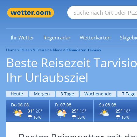
Ihr Wetter
Regenradar
Wetterkarten
Skigebi
Home
Reisen & Freizeit
Klima
Klimadaten Tarvisio
Beste Reisezeit Tarvis
Ihr Urlaubsziel
Heute
Morgen
3 Tage
Wochenende
7 Tage
Do 06.08.
Fr 07.08.
Sa 08.08.
31°
20°
25°
19°
25°
18°
10 %
50 %
10 %