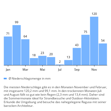
120
99
75
71
64
54
43
23
20
18
13
2
Jan
Mar
Mai
Jul
Sep
Nov
Ø Niederschlagsmenge in mm
Die meisten Niederschläge gibt es in den Monaten November und Februar,
mit insgesamt 120,2 mm und 99,1 mm. In den trockensten Monaten Juli
und August fällt so gut wie kein Regen (2,3 mm und 13,4 mm). Daher sind
die Sommermonate ideal für Strandbesuche und Outdoor-Aktivitäten.
Erkunde die Umgebung und besuche das nahegelegene Ragusa mit seiner
barocken Architektur.