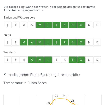
Die Tabelle zeigt wann das Wetter in der Region Sizilien für bestimmte
Aktivitäten am geeignetsten ist
Baden und Wassersport
J
F
M
A
M
J
J
A
S
O
N
D
Kultur
J
F
M
A
M
J
J
A
S
O
N
D
Wandern
J
F
M
A
M
J
J
A
S
O
N
D
Klimadiagramm Punta Secca im Jahresüberblick
Temperatur in Punta Secca
28
28
26
25