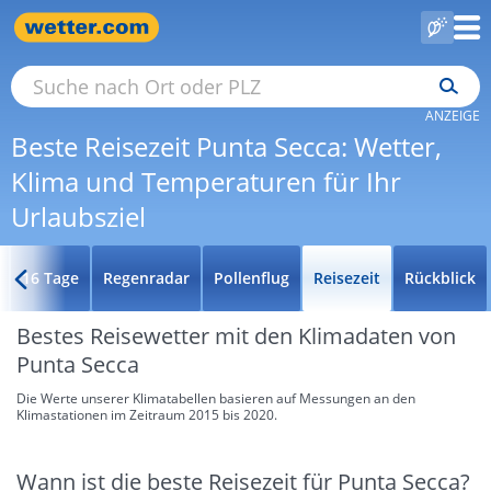
ANZEIGE
Beste Reisezeit Punta Secca: Wetter,
Klima und Temperaturen für Ihr
Urlaubsziel
16 Tage
Regenradar
Pollenflug
Reisezeit
Rückblick
Bestes Reisewetter mit den Klimadaten von
Punta Secca
Die Werte unserer Klimatabellen basieren auf Messungen an den
Klimastationen im Zeitraum 2015 bis 2020.
Wann ist die beste Reisezeit für Punta Secca?