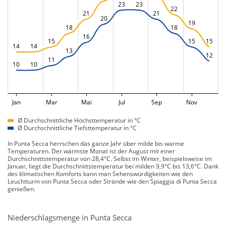
23
23
22
21
21
20
19
18
18
16
15
15
15
14
14
13
12
11
10
10
Jan
Mar
Mai
Jul
Sep
Nov
Ø Durchschnittliche Höchsttemperatur in °C
Ø Durchschnittliche Tiefsttemperatur in °C
In Punta Secca herrschen das ganze Jahr über milde bis warme
Temperaturen. Der wärmste Monat ist der August mit einer
Durchschnittstemperatur von 28,4°C. Selbst im Winter, beispielsweise im
Januar, liegt die Durchschnittstemperatur bei milden 9,9°C bis 13,6°C. Dank
des klimatischen Komforts kann man Sehenswürdigkeiten wie den
Leuchtturm von Punta Secca oder Strände wie den Spiaggia di Punta Secca
genießen.
Niederschlagsmenge in Punta Secca