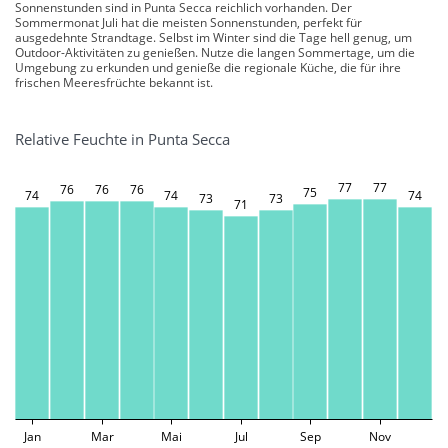
Sonnenstunden sind in Punta Secca reichlich vorhanden. Der
Sommermonat Juli hat die meisten Sonnenstunden, perfekt für
ausgedehnte Strandtage. Selbst im Winter sind die Tage hell genug, um
Outdoor-Aktivitäten zu genießen. Nutze die langen Sommertage, um die
Umgebung zu erkunden und genieße die regionale Küche, die für ihre
frischen Meeresfrüchte bekannt ist.
Relative Feuchte in Punta Secca
77
77
76
76
76
75
74
74
74
73
73
71
Jan
Mar
Mai
Jul
Sep
Nov