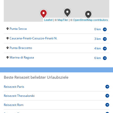
Leaflet
|
©
MapTiler
| ©
OpenStreetMap contributors
Punta Secca
0 km
Caucana-Finaiti-Casuzze-Finaiti N.
3 km
Punta Braccetto
4 km
Marina di Ragusa
6 km
Beste Reisezeit beliebter Urlaubsziele
Reisezeit Paris
Reisezeit Thessaloniki
Reisezeit Rom