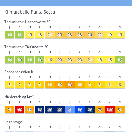
Klimatabelle Punta Secca
Temperatur Höchstwerte °C
J
F
M
A
M
J
J
A
S
O
N
D
14
14
15
18
21
25
28
28
26
22
19
15
Temperatur Tiefstwerte °C
J
F
M
A
M
J
J
A
S
O
N
D
10
10
11
13
16
20
23
23
21
18
15
12
Sonnenstunden h
J
F
M
A
M
J
J
A
S
O
N
D
6
7
8
9
11
12
13
11
9
8
6
6
Niederschlag l/m²
J
F
M
A
M
J
J
A
S
O
N
D
71
99
64
18
23
20
2
13
43
75
120
54
Regentage
J
F
M
A
M
J
J
A
S
O
N
D