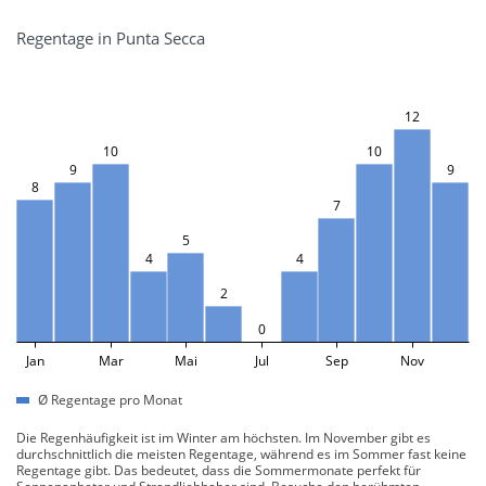
Regentage in Punta Secca
12
10
10
9
9
8
7
5
4
4
2
0
Jan
Mar
Mai
Jul
Sep
Nov
Ø Regentage pro Monat
Die Regenhäufigkeit ist im Winter am höchsten. Im November gibt es
durchschnittlich die meisten Regentage, während es im Sommer fast keine
Regentage gibt. Das bedeutet, dass die Sommermonate perfekt für