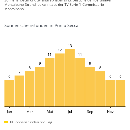
Sonnenanbeter und Strandliebhaber sind. Besuche den berühmten
Montalbano-Strand, bekannt aus der TV-Serie 'Il Commissario
Montalbano'.
Sonnenscheinstunden in Punta Secca
13
12
11
11
9
9
8
8
7
6
6
6
Jan
Mar
Mai
Jul
Sep
Nov
Ø Sonnenstunden pro Tag