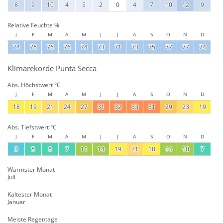
8
9
10
4
5
2
0
4
7
10
12
9
Relative Feuchte %
J
F
M
A
M
J
J
A
S
O
N
D
74
76
76
76
74
73
71
73
75
77
77
74
Klimarekorde Punta Secca
Abs. Höchstwert °C
J
F
M
A
M
J
J
A
S
O
N
D
18
19
21
24
27
31
32
33
31
29
23
19
Abs. Tiefstwert °C
J
F
M
A
M
J
J
A
S
O
N
D
3
5
6
7
11
14
19
21
18
14
10
7
Wärmster Monat
Juli
Kältester Monat
Januar
Meiste Regentage