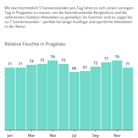
Mit durchschnittlich 5 Sonnenstunden pro Tag lohnt es sich, einen sonnigen
Tag in Pragelato zu nutzen, um die beeindruckende Bergkulisse und die
zahlreichen Outdoor-Aktivitäten zu genießen. Im Sommer sind es sogar bis
zu 7 Sonnenstunden – perfekt für lange Ausflüge und sportliche Aktivitäten
in der Natur.
Relative Feuchte in Pragelato
79
79
77
75
75
74
72
71
71
71
67
66
Jan
Mar
Mai
Jul
Sep
Nov