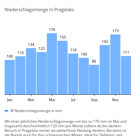
Niederschlagsmenge in Pragelato
176
173
155
142
134
122
118
111
110
106
100
86
Jan
Mar
Mai
Jul
Sep
Nov
Ø Niederschlagsmenge in mm
Mit einer jährlichen Niederschlagsmenge von bis zu 176 mm im Mai und
insgesamt durchschnittlich 120 mm pro Monat solltest du bei deinem
Besuch in Pragelato immer an wetterfeste Kleidung denken. Berühmt ist
die Region auch für ihre schneereichen Winter, ideal für Skifahrer und