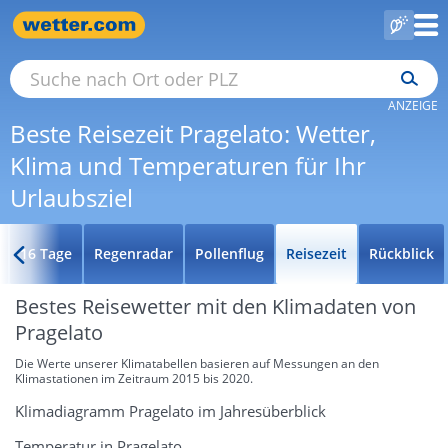
ANZEIGE
Beste Reisezeit Pragelato: Wetter,
Klima und Temperaturen für Ihr
Urlaubsziel
16 Tage
Regenradar
Pollenflug
Reisezeit
Rückblick
Bestes Reisewetter mit den Klimadaten von
Pragelato
Die Werte unserer Klimatabellen basieren auf Messungen an den
Klimastationen im Zeitraum 2015 bis 2020.
Klimadiagramm Pragelato im Jahresüberblick
Temperatur in Pragelato