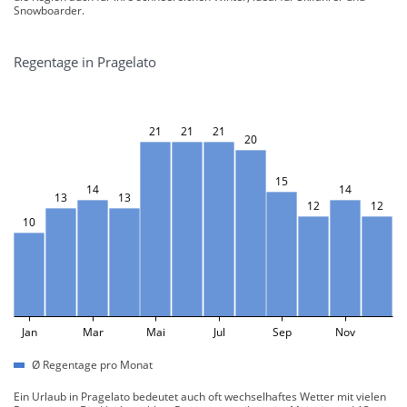
Snowboarder.
Regentage in Pragelato
21
21
21
20
15
14
14
13
13
12
12
10
Jan
Mar
Mai
Jul
Sep
Nov
Ø Regentage pro Monat
Ein Urlaub in Pragelato bedeutet auch oft wechselhaftes Wetter mit vielen