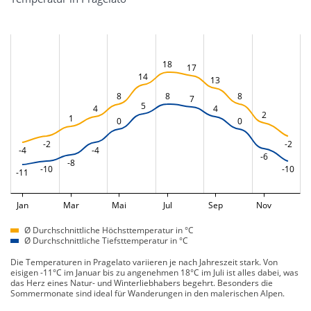
18
17
14
13
8
8
8
7
5
4
4
2
1
0
0
-2
-2
-4
-4
-6
-8
-10
-10
-11
Jan
Mar
Mai
Jul
Sep
Nov
Ø Durchschnittliche Höchsttemperatur in °C
Ø Durchschnittliche Tiefsttemperatur in °C
Die Temperaturen in Pragelato variieren je nach Jahreszeit stark. Von
eisigen -11°C im Januar bis zu angenehmen 18°C im Juli ist alles dabei, was
das Herz eines Natur- und Winterliebhabers begehrt. Besonders die
Sommermonate sind ideal für Wanderungen in den malerischen Alpen.