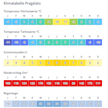
Klimatabelle Pragelato
Temperatur Höchstwerte °C
J
F
M
A
M
J
J
A
S
O
N
D
-4
-2
1
4
8
14
18
17
13
8
2
-2
Temperatur Tiefstwerte °C
J
F
M
A
M
J
J
A
S
O
N
D
-11
-10
-8
-4
0
5
8
7
4
0
-6
-10
Sonnenstunden h
J
F
M
A
M
J
J
A
S
O
N
D
2
3
4
5
6
8
9
8
7
6
3
2
Niederschlag l/m²
J
F
M
A
M
J
J
A
S
O
N
D
100
110
134
122
176
155
118
106
86
142
173
111
Regentage
J
F
M
A
M
J
J
A
S
O
N
D
10
13
14
13
21
21
21
20
15
12
14
12