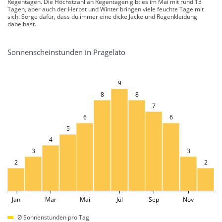
Regentagen. Die Höchstzahl an Regentagen gibt es im Mai mit rund 13
Tagen, aber auch der Herbst und Winter bringen viele feuchte Tage mit
sich. Sorge dafür, dass du immer eine dicke Jacke und Regenkleidung
dabeihast.
Sonnenscheinstunden in Pragelato
9
8
8
7
6
6
5
4
3
3
2
2
Jan
Mar
Mai
Jul
Sep
Nov
Ø Sonnenstunden pro Tag