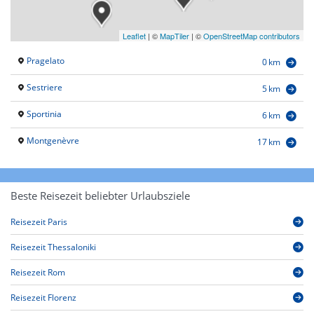
Leaflet
|
©
MapTiler
| ©
OpenStreetMap contributors
Pragelato
0 km
Sestriere
5 km
Sportinia
6 km
Montgenèvre
17 km
Beste Reisezeit beliebter Urlaubsziele
Reisezeit Paris
Reisezeit Thessaloniki
Reisezeit Rom
Reisezeit Florenz