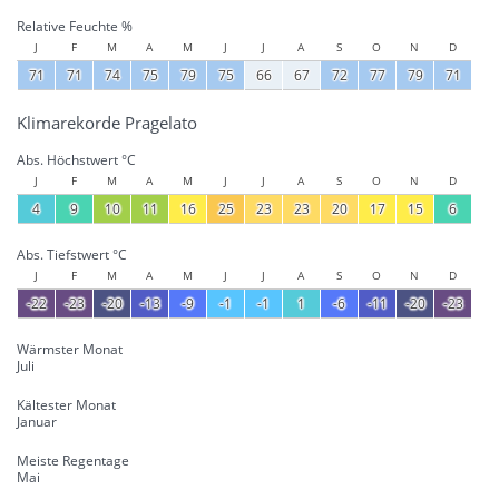
Relative Feuchte %
J
F
M
A
M
J
J
A
S
O
N
D
71
71
74
75
79
75
66
67
72
77
79
71
Klimarekorde Pragelato
Abs. Höchstwert °C
J
F
M
A
M
J
J
A
S
O
N
D
4
9
10
11
16
25
23
23
20
17
15
6
Abs. Tiefstwert °C
J
F
M
A
M
J
J
A
S
O
N
D
-22
-23
-20
-13
-9
-1
-1
1
-6
-11
-20
-23
Wärmster Monat
Juli
Kältester Monat
Januar
Meiste Regentage
Mai