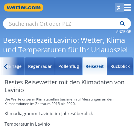
ANZEIGE
Beste Reisezeit Lavinio: Wetter, Klima
und Temperaturen für Ihr Urlaubsziel
16 Tage
Regenradar
Pollenflug
Reisezeit
Rückblick
Bestes Reisewetter mit den Klimadaten von
Lavinio
Die Werte unserer Klimatabellen basieren auf Messungen an den
Klimastationen im Zeitraum 2015 bis 2020.
Klimadiagramm Lavinio im Jahresüberblick
Temperatur in Lavinio