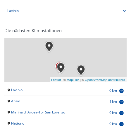
Die nächsten Klimastationen
Leaflet
|
©
MapTiler
| ©
OpenStreetMap contributors
Lavinio
0 km
Anzio
1 km
Marina di Ardea-Tor San Lorenzo
9 km
Nettuno
9 km