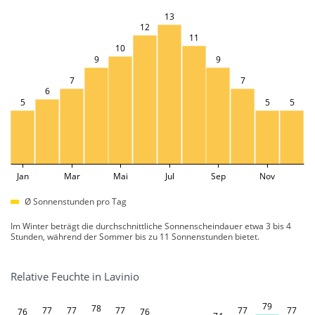
13
12
11
10
9
9
7
7
6
5
5
5
Jan
Mar
Mai
Jul
Sep
Nov
Ø Sonnenstunden pro Tag
Im Winter beträgt die durchschnittliche Sonnenscheindauer etwa 3 bis 4
Stunden, während der Sommer bis zu 11 Sonnenstunden bietet.
Relative Feuchte in Lavinio
79
78
77
77
77
77
77
76
76