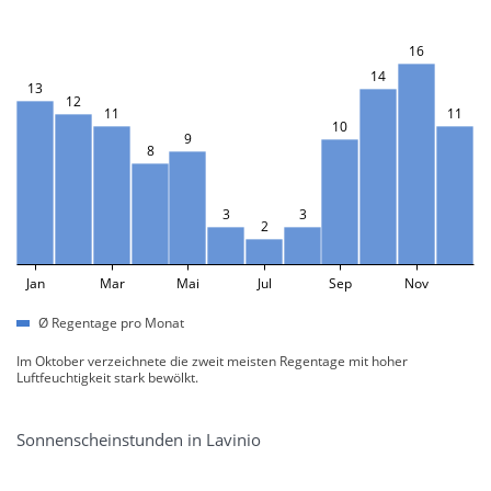
16
14
13
12
11
11
10
9
8
3
3
2
Jan
Mar
Mai
Jul
Sep
Nov
Ø Regentage pro Monat
Im Oktober verzeichnete die zweit meisten Regentage mit hoher
Luftfeuchtigkeit stark bewölkt.
Sonnenscheinstunden in Lavinio