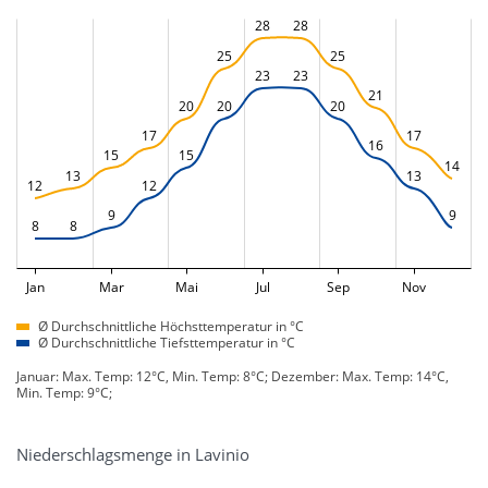
28
28
25
25
23
23
21
20
20
20
17
17
16
15
15
14
13
13
12
12
9
9
8
8
Jan
Mar
Mai
Jul
Sep
Nov
Ø Durchschnittliche Höchsttemperatur in °C
Ø Durchschnittliche Tiefsttemperatur in °C
Januar: Max. Temp: 12°C, Min. Temp: 8°C; Dezember: Max. Temp: 14°C,
Min. Temp: 9°C;
Niederschlagsmenge in Lavinio