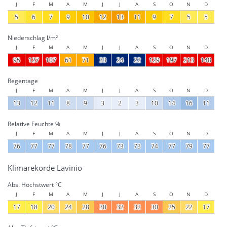
J
F
M
A
M
J
J
A
S
O
N
D
5
6
7
9
10
12
13
11
9
7
5
5
Niederschlag l/m²
J
F
M
A
M
J
J
A
S
O
N
D
95
127
107
61
71
33
24
22
129
197
213
148
Regentage
J
F
M
A
M
J
J
A
S
O
N
D
13
12
11
8
9
3
2
3
10
14
16
11
Relative Feuchte %
J
F
M
A
M
J
J
A
S
O
N
D
76
77
77
78
77
76
73
73
74
77
79
77
Klimarekorde Lavinio
Abs. Höchstwert °C
J
F
M
A
M
J
J
A
S
O
N
D
17
18
20
24
28
30
32
32
30
25
22
17