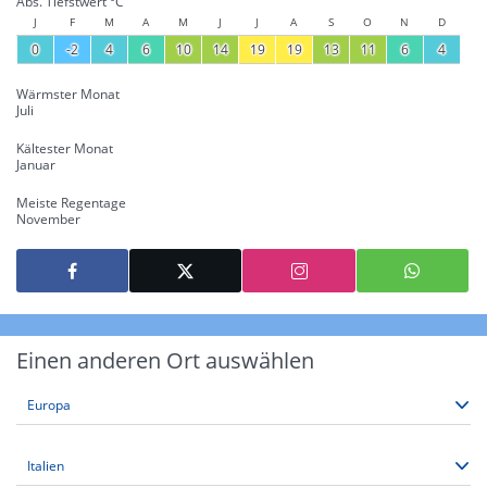
Abs. Tiefstwert °C
J
F
M
A
M
J
J
A
S
O
N
D
0
-2
4
6
10
14
19
19
13
11
6
4
Wärmster Monat
Juli
Kältester Monat
Januar
Meiste Regentage
November
Einen anderen Ort auswählen