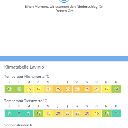
Einen Moment, wir scannen den Niederschlag für
Deinen Ort
Klimatabelle Lavinio
Temperatur Höchstwerte °C
J
F
M
A
M
J
J
A
S
O
N
D
12
13
15
17
20
25
28
28
25
21
17
14
Temperatur Tiefstwerte °C
J
F
M
A
M
J
J
A
S
O
N
D
8
8
9
12
15
20
23
23
20
16
13
9
Sonnenstunden h