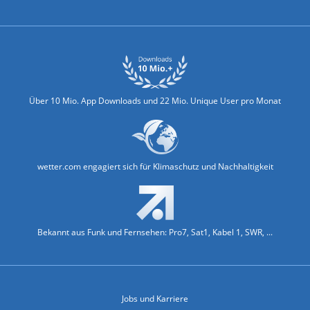
Biowetter
Glätteindex
Reiseziel Finder
Erkältungswetter
Klima & Umwelt
Über 10 Mio. App Downloads und 22 Mio. Unique User pro Monat
wetter.com engagiert sich für Klimaschutz und Nachhaltigkeit
Bekannt aus Funk und Fernsehen: Pro7, Sat1, Kabel 1, SWR, ...
Jobs und Karriere