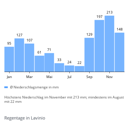
213
197
148
129
127
107
95
71
61
33
24
22
Jan
Mar
Mai
Jul
Sep
Nov
Ø Niederschlagsmenge in mm
Höchstens Niederschlag im November mit 213 mm; mindestens im August
mit 22 mm
Regentage in Lavinio