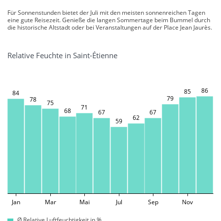
Für Sonnenstunden bietet der Juli mit den meisten sonnenreichen Tagen
eine gute Reisezeit. Genieße die langen Sommertage beim Bummel durch
die historische Altstadt oder bei Veranstaltungen auf der Place Jean Jaurès.
Relative Feuchte in Saint-Étienne
86
85
84
79
78
75
71
68
67
67
62
59
Jan
Mar
Mai
Jul
Sep
Nov
Ø Relative Luftfeuchtigkeit in %