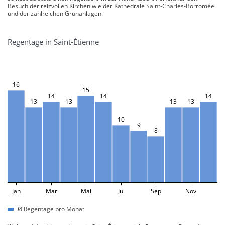
Besuch der reizvollen Kirchen wie der Kathedrale Saint-Charles-Borromée
und der zahlreichen Grünanlagen.
Regentage in Saint-Étienne
16
15
14
14
14
13
13
13
13
10
9
8
Jan
Mar
Mai
Jul
Sep
Nov
Ø Regentage pro Monat