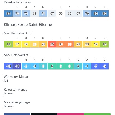
Relative Feuchte %
J
F
M
A
M
J
J
A
S
O
N
D
84
78
75
68
71
67
59
62
67
79
85
86
Klimarekorde Saint-Étienne
Abs. Höchstwert °C
J
F
M
A
M
J
J
A
S
O
N
D
14
17
19
23
28
35
34
33
29
23
19
14
Abs. Tiefstwert °C
J
F
M
A
M
J
J
A
S
O
N
D
-10
-11
-3
-3
0
6
8
8
4
-1
-7
-6
Wärmster Monat
Juli
Kältester Monat
Januar
Meiste Regentage
Januar