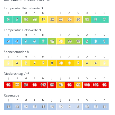
Temperatur Höchstwerte °C
J
F
M
A
M
J
J
A
S
O
N
D
5
7
10
14
17
22
25
25
20
14
9
7
Temperatur Tiefstwerte °C
J
F
M
A
M
J
J
A
S
O
N
D
-1
-1
1
4
7
12
15
14
10
6
3
1
Sonnenstunden h
J
F
M
A
M
J
J
A
S
O
N
D
3
4
5
7
7
8
10
9
7
4
4
3
Niederschlag l/m²
J
F
M
A
M
J
J
A
S
O
N
D
95
77
84
93
115
89
80
95
63
110
115
95
Regentage
J
F
M
A
M
J
J
A
S
O
N
D
16
13
14
13
15
14
10
9
8
13
13
14