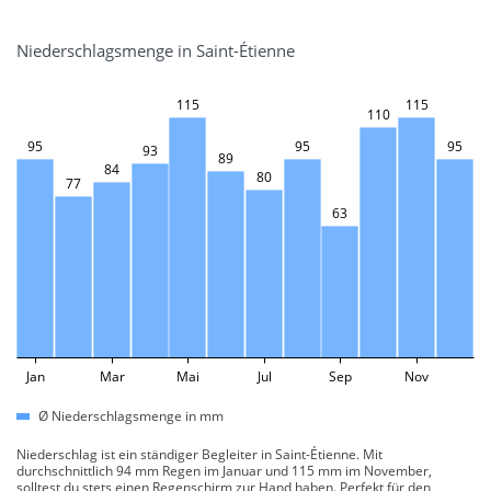
Niederschlagsmenge in Saint-Étienne
115
115
110
95
95
95
93
89
84
80
77
63
Jan
Mar
Mai
Jul
Sep
Nov
Ø Niederschlagsmenge in mm
Niederschlag ist ein ständiger Begleiter in Saint-Étienne. Mit
durchschnittlich 94 mm Regen im Januar und 115 mm im November,
solltest du stets einen Regenschirm zur Hand haben. Perfekt für den