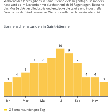
Während des Jahres gibt es in Saint-Étienne viele Regentage. Besonders
nass wird es im November mit durchschnittlich 16 Regentagen. Besuche
das Musée d'Art et d'Industrie und entdecke die textile und industrielle
Geschichte der Stadt, wenn das Wetter draußen nicht so einladend ist.
Sonnenscheinstunden in Saint-Étienne
10
9
8
7
7
7
5
4
4
4
3
3
Jan
Mar
Mai
Jul
Sep
Nov
Ø Sonnenstunden pro Tag