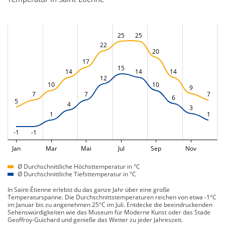
25
25
22
20
17
15
14
14
14
12
10
10
9
7
7
7
6
5
4
3
1
1
-1
-1
Jan
Mar
Mai
Jul
Sep
Nov
Ø Durchschnittliche Höchsttemperatur in °C
Ø Durchschnittliche Tiefsttemperatur in °C
In Saint-Étienne erlebst du das ganze Jahr über eine große
Temperaturspanne. Die Durchschnittstemperaturen reichen von etwa -1°C
im Januar bis zu angenehmen 25°C im Juli. Entdecke die beeindruckenden
Sehenswürdigkeiten wie das Museum für Moderne Kunst oder das Stade
Geoffroy-Guichard und genieße das Wetter zu jeder Jahreszeit.