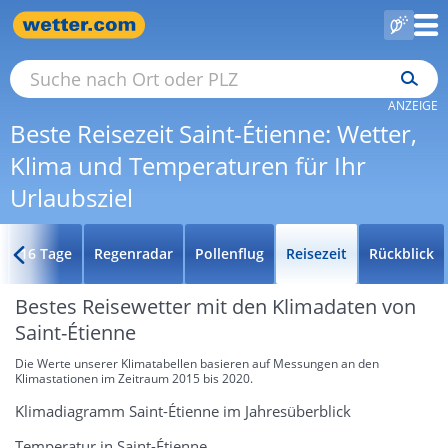
ANZEIGE
Beste Reisezeit Saint-Étienne: Wetter,
Klima und Temperaturen für Ihr
Urlaubsziel
16 Tage
Regenradar
Pollenflug
Reisezeit
Rückblick
Bestes Reisewetter mit den Klimadaten von
Saint-Étienne
Die Werte unserer Klimatabellen basieren auf Messungen an den
Klimastationen im Zeitraum 2015 bis 2020.
Klimadiagramm Saint-Étienne im Jahresüberblick
Temperatur in Saint-Étienne