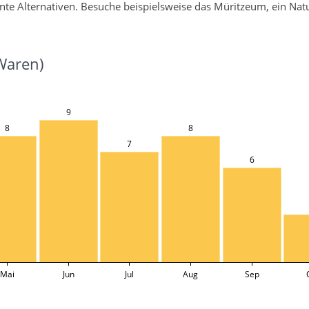
te Alternativen. Besuche beispielsweise das Müritzeum, ein Nat
Waren)
9
8
8
7
6
Mai
Jun
Jul
Aug
Sep