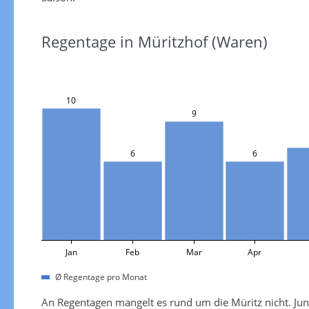
Regentage in Müritzhof (Waren)
10
9
6
6
Jan
Feb
Mar
Apr
Ø Regentage pro Monat
An Regentagen mangelt es rund um die Müritz nicht. Juni