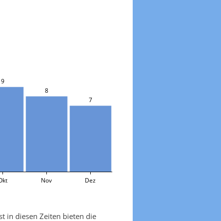
9
8
7
Okt
Nov
Dez
 in diesen Zeiten bieten die