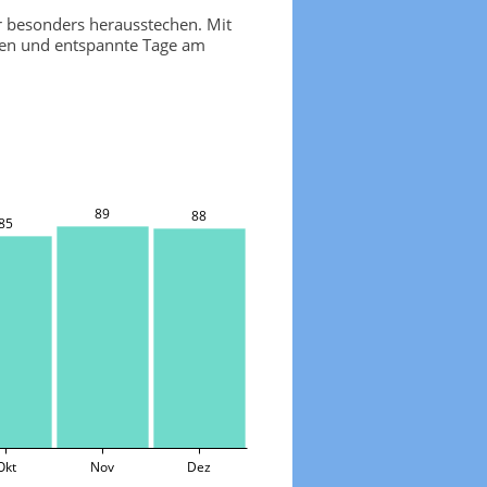
 besonders herausstechen. Mit
rten und entspannte Tage am
89
88
85
Okt
Nov
Dez