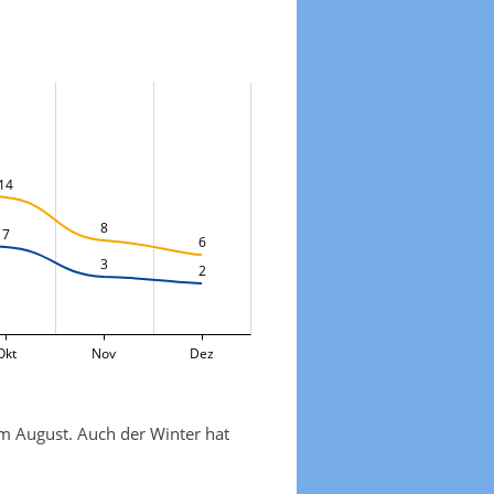
14
8
7
6
3
2
Okt
Nov
Dez
m August. Auch der Winter hat