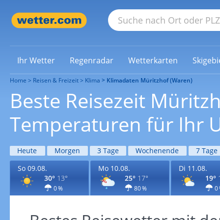
Ihr Wetter
Regenradar
Wetterkarten
Skigebi
Home
Reisen & Freizeit
Klima
Klimadaten Müritzhof (Waren)
Beste Reisezeit Müritz
Temperaturen für Ihr U
Heute
Morgen
3 Tage
Wochenende
7 Tage
So 09.08.
Mo 10.08.
Di 11.08.
30°
13°
25°
17°
19°
0 %
80 %
0