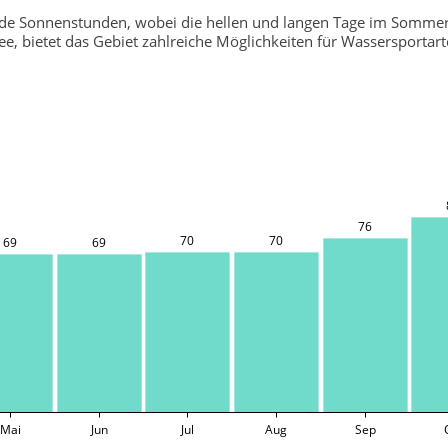
nde Sonnenstunden, wobei die hellen und langen Tage im Sommer
ee, bietet das Gebiet zahlreiche Möglichkeiten für Wassersporta
76
70
70
69
69
Mai
Jun
Jul
Aug
Sep