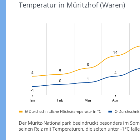
Temperatur in Müritzhof (Waren)
14
8
5
4
4
1
0
-1
Jan
Feb
Mar
Apr
Ø Durchschnittliche Höchsttemperatur in °C
Ø Durchschnitt
Der Müritz-Nationalpark beeindruckt besonders im Som
seinen Reiz mit Temperaturen, die selten unter -1°C fallen