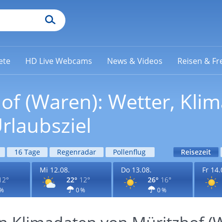
ete
HD Live Webcams
News & Videos
Reisen & Fre
hof (Waren): Wetter, Kli
rlaubsziel
16 Tage
Regenradar
Pollenflug
Reisezeit
Mi 12.08.
Do 13.08.
Fr 14.
12°
22°
12°
26°
16°
 %
0 %
0 %