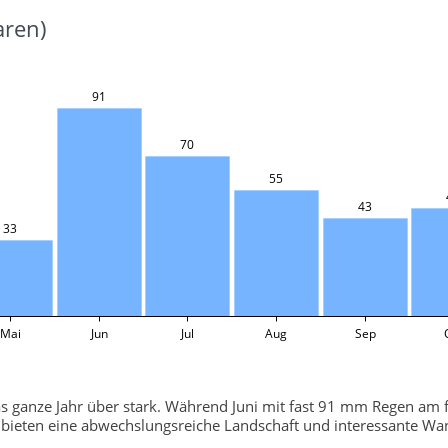
aren)
91
70
55
43
33
Mai
Jun
Jul
Aug
Sep
s ganze Jahr über stark. Während Juni mit fast 91 mm Regen am fe
 bieten eine abwechslungsreiche Landschaft und interessante W