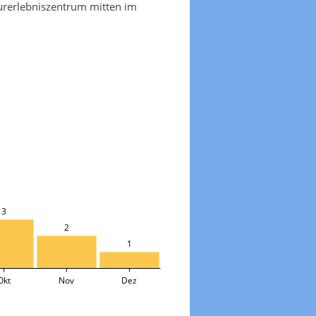
urerlebniszentrum mitten im
3
2
1
Okt
Nov
Dez