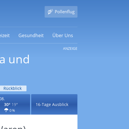
Pollenflug
izeit
Gesundheit
Über Uns
ANZEIGE
ma und
Rückblick
08.
30°
19°
16-Tage Ausblick
0 %