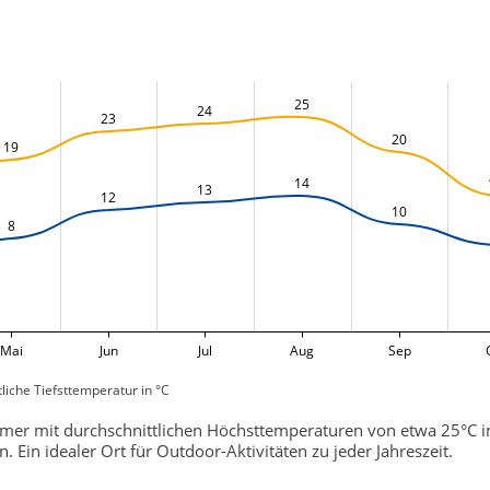
25
24
23
20
19
14
13
12
10
8
Mai
Jun
Jul
Aug
Sep
liche Tiefsttemperatur in °C
mer mit durchschnittlichen Höchsttemperaturen von etwa 25°C i
. Ein idealer Ort für Outdoor-Aktivitäten zu jeder Jahreszeit.