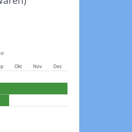
Waren)
st
ep
Okt
Nov
Dez