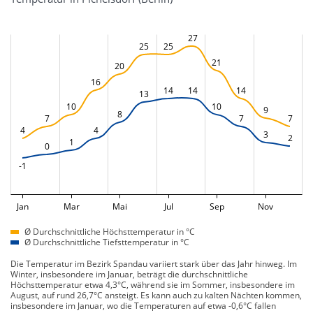
27
25
25
21
20
16
14
14
14
13
10
10
9
8
7
7
7
4
4
3
2
1
0
-1
Jan
Mar
Mai
Jul
Sep
Nov
Ø Durchschnittliche Höchsttemperatur in °C
Ø Durchschnittliche Tiefsttemperatur in °C
Die Temperatur im Bezirk Spandau variiert stark über das Jahr hinweg. Im
Winter, insbesondere im Januar, beträgt die durchschnittliche
Höchsttemperatur etwa 4,3°C, während sie im Sommer, insbesondere im
August, auf rund 26,7°C ansteigt. Es kann auch zu kalten Nächten kommen,
insbesondere im Januar, wo die Temperaturen auf etwa -0,6°C fallen