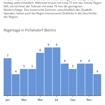
hinweg unterschiedlich. Während im Juni mit rund 75 mm der meiste Regen
fällt, verzeichnet der Februar mit etwa 16 mm die geringsten
Niederschläge. Das historische Zentrum, einschließlich der Zitadelle
Spandau, bietet auch bei Regen interessante Einblicke in die Geschichte
der Region.
Regentage in Pichelsdorf (Berlin)
9
9
8
7
6
6
6
5
5
5
4
4
Jan
Mar
Mai
Jul
Sep
Nov