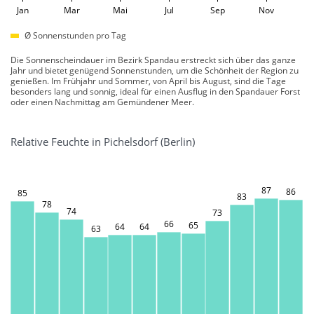
Jan
Mar
Mai
Jul
Sep
Nov
Ø Sonnenstunden pro Tag
Die Sonnenscheindauer im Bezirk Spandau erstreckt sich über das ganze
Jahr und bietet genügend Sonnenstunden, um die Schönheit der Region zu
genießen. Im Frühjahr und Sommer, von April bis August, sind die Tage
besonders lang und sonnig, ideal für einen Ausflug in den Spandauer Forst
oder einen Nachmittag am Gemündener Meer.
Relative Feuchte in Pichelsdorf (Berlin)
87
86
85
83
78
74
73
66
65
64
64
63