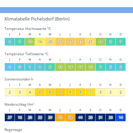
Klimatabelle Pichelsdorf (Berlin)
Temperatur Höchstwerte °C
J
F
M
A
M
J
J
A
S
O
N
D
4
7
10
16
20
25
25
27
21
14
9
7
Temperatur Tiefstwerte °C
J
F
M
A
M
J
J
A
S
O
N
D
-1
0
1
4
8
13
14
14
10
7
3
2
Sonnenstunden h
J
F
M
A
M
J
J
A
S
O
N
D
2
3
4
8
8
9
8
8
7
3
2
2
Niederschlag l/m²
J
F
M
A
M
J
J
A
S
O
N
D
27
16
20
22
29
75
68
44
28
31
26
14
Regentage