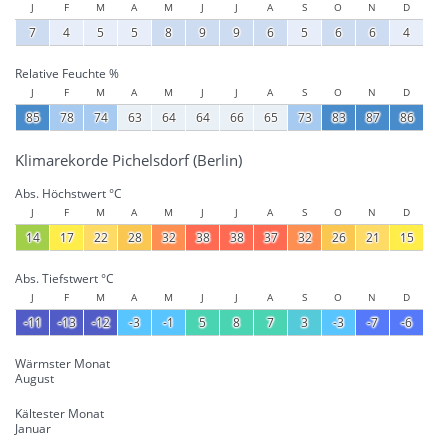
J
F
M
A
M
J
J
A
S
O
N
D
7
4
5
5
8
9
9
6
5
6
6
4
Relative Feuchte %
J
F
M
A
M
J
J
A
S
O
N
D
85
78
74
63
64
64
66
65
73
83
87
86
Klimarekorde Pichelsdorf (Berlin)
Abs. Höchstwert °C
J
F
M
A
M
J
J
A
S
O
N
D
14
17
22
28
32
38
38
37
32
26
21
15
Abs. Tiefstwert °C
J
F
M
A
M
J
J
A
S
O
N
D
-11
-13
-12
-3
-1
5
8
7
3
-3
-7
-6
Wärmster Monat
August
Kältester Monat
Januar