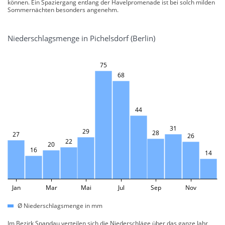
können. Ein Spaziergang entlang der Havelpromenade ist bei solch milden
Sommernächten besonders angenehm.
Niederschlagsmenge in Pichelsdorf (Berlin)
75
68
44
31
29
28
27
26
22
20
16
14
Jan
Mar
Mai
Jul
Sep
Nov
Ø Niederschlagsmenge in mm
Im Bezirk Spandau verteilen sich die Niederschläge über das ganze Jahr