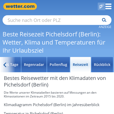
ANZEIGE
Beste Reisezeit Pichelsdorf (Berlin):
Wetter, Klima und Temperaturen für
Ihr Urlaubsziel
16 Tage
Regenradar
Pollenflug
Reisezeit
Rückblick
Bestes Reisewetter mit den Klimadaten von
Pichelsdorf (Berlin)
Die Werte unserer Klimatabellen basieren auf Messungen an den
Klimastationen im Zeitraum 2015 bis 2020.
Klimadiagramm Pichelsdorf (Berlin) im Jahresüberblick
Temperatur in Pichelsdorf (Berlin)