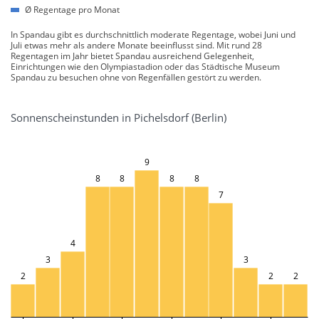
Ø Regentage pro Monat
In Spandau gibt es durchschnittlich moderate Regentage, wobei Juni und
Juli etwas mehr als andere Monate beeinflusst sind. Mit rund 28
Regentagen im Jahr bietet Spandau ausreichend Gelegenheit,
Einrichtungen wie den Olympiastadion oder das Städtische Museum
Spandau zu besuchen ohne von Regenfällen gestört zu werden.
Sonnenscheinstunden in Pichelsdorf (Berlin)
9
8
8
8
8
7
4
3
3
2
2
2