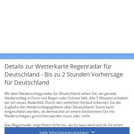
Details zur Wetterkarte
Regenradar für
Deutschland - Bis zu 2 Stunden Vorhersage
für Deutschland
Mit dem Niederschlagsradar für Deutschland sehen Sie, wo gerade
Niederschlag in Form von Regen oder Schnee fällt. Alle 5 Minuten erhalten
wir ein neues Radarbild. Durch den zeitlichen Verlauf erkennen Sie die
Zugbahn der Niederschlagsgebiete über Deutschland. Somit kann
eingeschätzt werden, ob demnächst an einem bestimmten Ort mit
Niederschlägen gerechnet werden muss oder nicht.
Das Regenradar zeigt Ihnen nicht nur, wo es nass wird und ob Sie einen
Regenschirm brauchen, sondern gibt Ihnen zusätzlich Informationen über
mehr Informationen anzeigen
die Niederschlagsintensität. Diese bezieht sich laut offiziellen Richtlinien