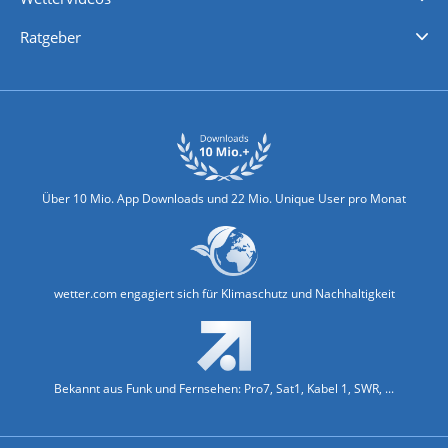
Nachrichten
Deutschlandwetter
Schweizwetter
Österreichwetter
Regionalwetter
Wetter in Europa
Wetter Weltweit
Wetterlexikon
Promi-News
Ratgeber
Biowetter
Glätteindex
Reiseziel Finder
Erkältungswetter
Klima & Umwelt
Über 10 Mio. App Downloads und 22 Mio. Unique User pro Monat
wetter.com engagiert sich für Klimaschutz und Nachhaltigkeit
Bekannt aus Funk und Fernsehen: Pro7, Sat1, Kabel 1, SWR, ...