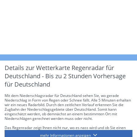
Details zur Wetterkarte
Regenradar für
Deutschland - Bis zu 2 Stunden Vorhersage
für Deutschland
Mit dem Niederschlagsradar für Deutschland sehen Sie, wo gerade
Niederschlag in Form von Regen oder Schnee fällt. Alle 5 Minuten erhalten
wir ein neues Radarbild. Durch den zeitlichen Verlauf erkennen Sie die
Zugbahn der Niederschlagsgebiete über Deutschland. Somit kann
eingeschätzt werden, ob demnächst an einem bestimmten Ort mit
Niederschlägen gerechnet werden muss oder nicht.
Das Regenradar zeigt Ihnen nicht nur, wo es nass wird und ob Sie einen
Regenschirm brauchen, sondern gibt Ihnen zusätzlich Informationen über
mehr Informationen anzeigen
die Niederschlagsintensität. Diese bezieht sich laut offiziellen Richtlinien