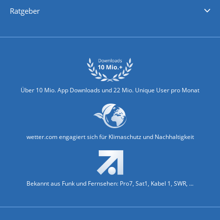
Nachrichten
Deutschlandwetter
Schweizwetter
Österreichwetter
Regionalwetter
Wetter in Europa
Wetter Weltweit
Wetterlexikon
Promi-News
Ratgeber
Biowetter
Glätteindex
Reiseziel Finder
Erkältungswetter
Klima & Umwelt
Über 10 Mio. App Downloads und 22 Mio. Unique User pro Monat
wetter.com engagiert sich für Klimaschutz und Nachhaltigkeit
Bekannt aus Funk und Fernsehen: Pro7, Sat1, Kabel 1, SWR, ...