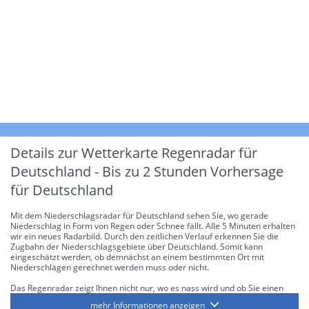
Details zur Wetterkarte
Regenradar für
Deutschland - Bis zu 2 Stunden Vorhersage
für Deutschland
Mit dem Niederschlagsradar für Deutschland sehen Sie, wo gerade
Niederschlag in Form von Regen oder Schnee fällt. Alle 5 Minuten erhalten
wir ein neues Radarbild. Durch den zeitlichen Verlauf erkennen Sie die
Zugbahn der Niederschlagsgebiete über Deutschland. Somit kann
eingeschätzt werden, ob demnächst an einem bestimmten Ort mit
Niederschlägen gerechnet werden muss oder nicht.
Das Regenradar zeigt Ihnen nicht nur, wo es nass wird und ob Sie einen
Regenschirm brauchen, sondern gibt Ihnen zusätzlich Informationen über
mehr Informationen anzeigen
die Niederschlagsintensität. Diese bezieht sich laut offiziellen Richtlinien