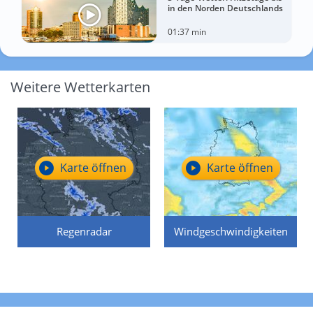
in den Norden Deutschlands
01:37 min
Weitere Wetterkarten
Karte öffnen
Karte öffnen
Regenradar
Windgeschwindigkeiten