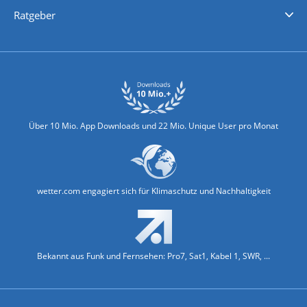
Nachrichten
Deutschlandwetter
Schweizwetter
Österreichwetter
Regionalwetter
Wetter in Europa
Wetter Weltweit
Wetterlexikon
Promi-News
Ratgeber
Biowetter
Glätteindex
Reiseziel Finder
Erkältungswetter
Klima & Umwelt
Über 10 Mio. App Downloads und 22 Mio. Unique User pro Monat
wetter.com engagiert sich für Klimaschutz und Nachhaltigkeit
Bekannt aus Funk und Fernsehen: Pro7, Sat1, Kabel 1, SWR, ...