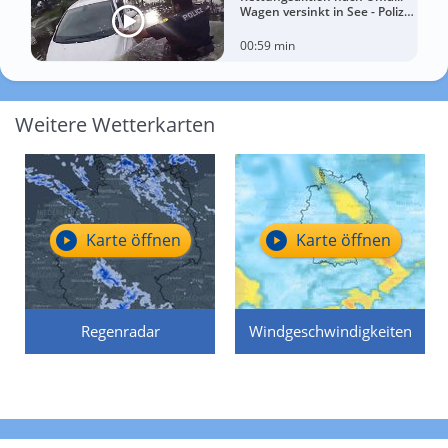
Wagen versinkt in See - Polizei
rettet Autofahrerin
00:59 min
Weitere Wetterkarten
Karte öffnen
Karte öffnen
Regenradar
Windgeschwindigkeiten