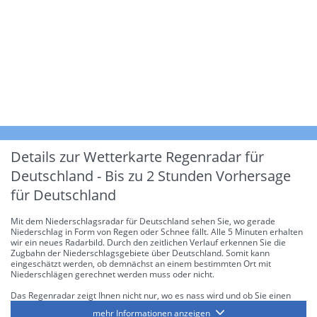
Details zur Wetterkarte
Regenradar für
Deutschland - Bis zu 2 Stunden Vorhersage
für Deutschland
Mit dem Niederschlagsradar für Deutschland sehen Sie, wo gerade
Niederschlag in Form von Regen oder Schnee fällt. Alle 5 Minuten erhalten
wir ein neues Radarbild. Durch den zeitlichen Verlauf erkennen Sie die
Zugbahn der Niederschlagsgebiete über Deutschland. Somit kann
eingeschätzt werden, ob demnächst an einem bestimmten Ort mit
Niederschlägen gerechnet werden muss oder nicht.
Das Regenradar zeigt Ihnen nicht nur, wo es nass wird und ob Sie einen
Regenschirm brauchen, sondern gibt Ihnen zusätzlich Informationen über
mehr Informationen anzeigen
die Niederschlagsintensität. Diese bezieht sich laut offiziellen Richtlinien