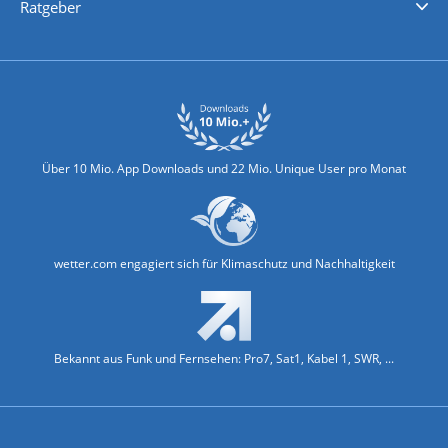
Ratgeber
Biowetter
Glätteindex
Reiseziel Finder
Erkältungswetter
Klima & Umwelt
Über 10 Mio. App Downloads und 22 Mio. Unique User pro Monat
wetter.com engagiert sich für Klimaschutz und Nachhaltigkeit
Bekannt aus Funk und Fernsehen: Pro7, Sat1, Kabel 1, SWR, ...