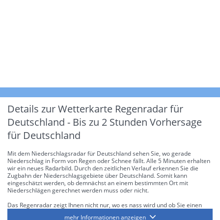
Details zur Wetterkarte
Regenradar für
Deutschland - Bis zu 2 Stunden Vorhersage
für Deutschland
Mit dem Niederschlagsradar für Deutschland sehen Sie, wo gerade
Niederschlag in Form von Regen oder Schnee fällt. Alle 5 Minuten erhalten
wir ein neues Radarbild. Durch den zeitlichen Verlauf erkennen Sie die
Zugbahn der Niederschlagsgebiete über Deutschland. Somit kann
eingeschätzt werden, ob demnächst an einem bestimmten Ort mit
Niederschlägen gerechnet werden muss oder nicht.
Das Regenradar zeigt Ihnen nicht nur, wo es nass wird und ob Sie einen
Regenschirm brauchen, sondern gibt Ihnen zusätzlich Informationen über
mehr Informationen anzeigen
die Niederschlagsintensität. Diese bezieht sich laut offiziellen Richtlinien