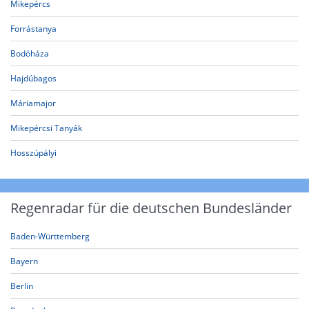
Mikepércs
Forrástanya
Bodóháza
Hajdúbagos
Máriamajor
Mikepércsi Tanyák
Hosszúpályi
Regenradar für die deutschen Bundesländer
Baden-Württemberg
Bayern
Berlin