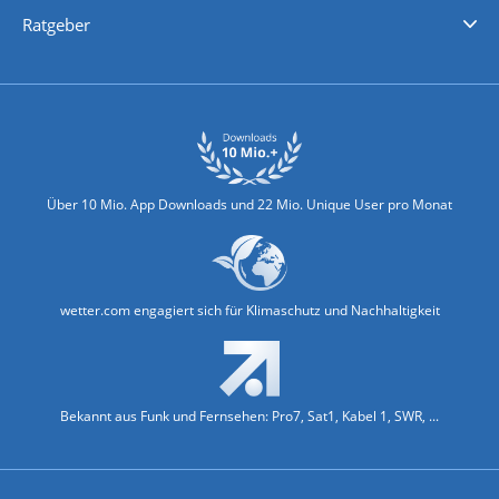
Nachrichten
Deutschlandwetter
Schweizwetter
Österreichwetter
Regionalwetter
Wetter in Europa
Wetter Weltweit
Wetterlexikon
Promi-News
Ratgeber
Biowetter
Glätteindex
Reiseziel Finder
Erkältungswetter
Klima & Umwelt
Über 10 Mio. App Downloads und 22 Mio. Unique User pro Monat
wetter.com engagiert sich für Klimaschutz und Nachhaltigkeit
Bekannt aus Funk und Fernsehen: Pro7, Sat1, Kabel 1, SWR, ...