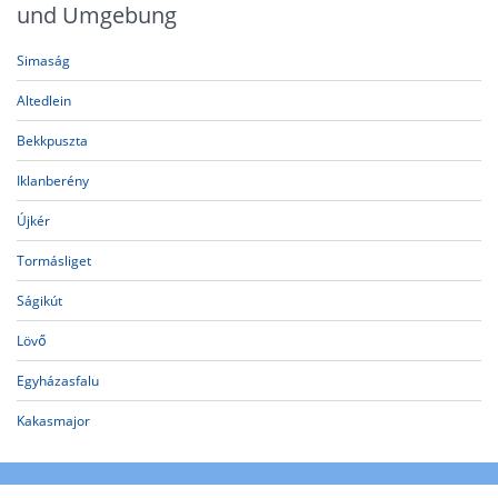
und Umgebung
Simaság
Altedlein
Bekkpuszta
Iklanberény
Újkér
Tormásliget
Ságikút
Lövő
Egyházasfalu
Kakasmajor