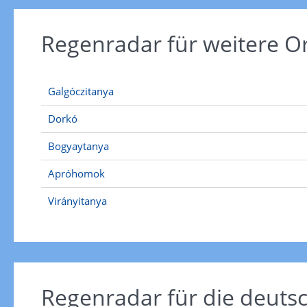
Regenradar für weitere 
Galgóczitanya
Dorkó
Bogyaytanya
Apróhomok
Virányitanya
Regenradar für die deut