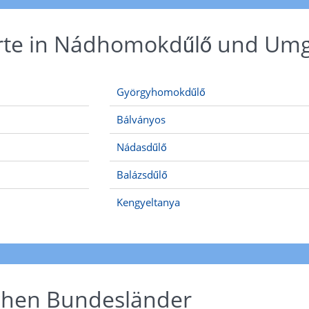
Orte in Nádhomokdűlő und U
Györgyhomokdűlő
Bálványos
Nádasdűlő
Balázsdűlő
Kengyeltanya
schen Bundesländer