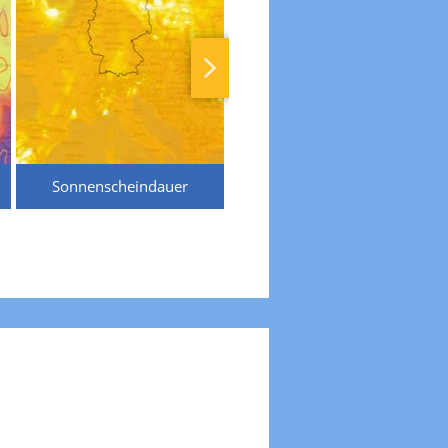
Sonnenscheindauer
Temperaturen