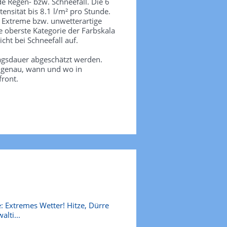
de Regen- bzw. Schneefall. Die 6
tensität bis 8.1 l/m² pro Stunde.
. Extreme bzw. unwetterartige
e oberste Kategorie der Farbskala
icht bei Schneefall auf.
agsdauer abgeschätzt werden.
e genau, wann und wo in
front.
: Extremes Wetter! Hitze, Dürre
alti...