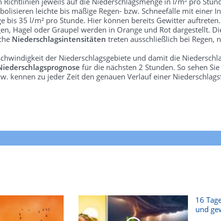
len Richtlinien jeweils auf die Niederschlagsmenge in l/m² pro Stun
bolisieren leichte bis mäßige Regen- bzw. Schneefälle mit einer In
e bis 35 l/m² pro Stunde. Hier können bereits Gewitter auftreten
gen, Hagel oder Graupel werden in Orange und Rot dargestellt. Di
lche
Niederschlagsintensitäten
treten ausschließlich bei Regen, n
schwindigkeit der Niederschlagsgebiete und damit die Niederschl
Niederschlagsprognose
für die nächsten 2 Stunden. So sehen Si
w. kennen zu jeder Zeit den genauen Verlauf einer Niederschlags
16 Tage
und gew