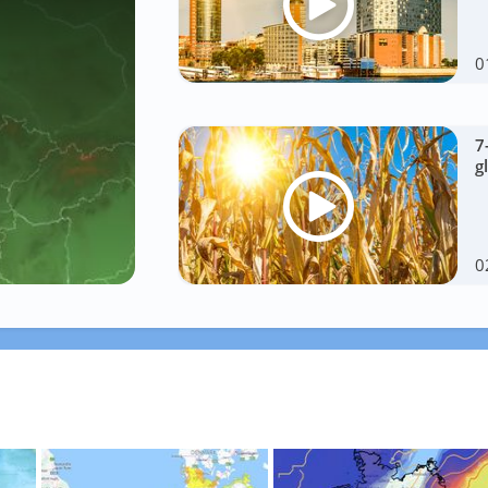
0
7
g
0