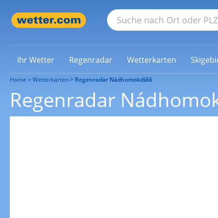
Ihr Wetter
Regenradar
Wetterkarten
Skigebi
Home
Wetterkarten
Regenradar Nádhomokdűlő
Regenradar Nádhomok