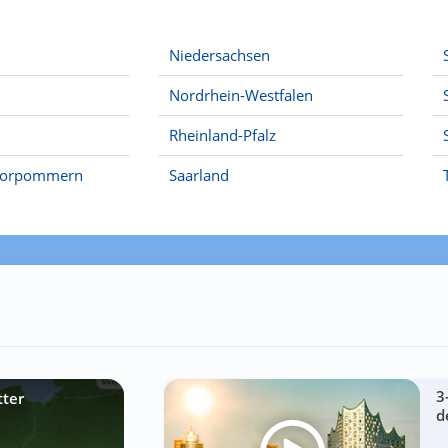
Niedersachsen
Nordrhein-Westfalen
Rheinland-Pfalz
Vorpommern
Saarland
3
tter
d