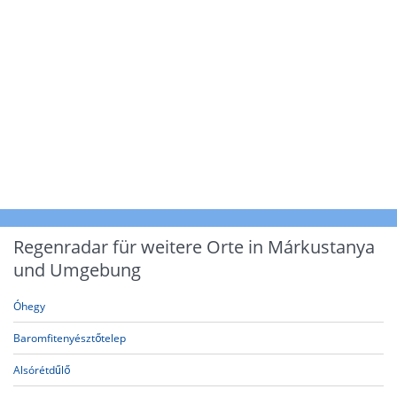
Regenradar für weitere Orte in Márkustanya
und Umgebung
Óhegy
Baromfitenyésztőtelep
Alsórétdűlő