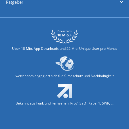
Ratgeber
Biowetter
Glätteindex
Reiseziel Finder
Erkältungswetter
Klima & Umwelt
Über 10 Mio. App Downloads und 22 Mio. Unique User pro Monat
wetter.com engagiert sich für Klimaschutz und Nachhaltigkeit
Bekannt aus Funk und Fernsehen: Pro7, Sat1, Kabel 1, SWR, ...