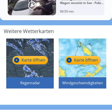
Wagen versinkt in See - Polizei
rettet Autofahrerin
00:59 min
Weitere Wetterkarten
Karte öffnen
Karte öffnen
Regenradar
Windgeschwindigkeiten