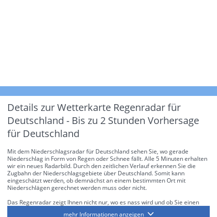
Details zur Wetterkarte
Regenradar für
Deutschland - Bis zu 2 Stunden Vorhersage
für Deutschland
Mit dem Niederschlagsradar für Deutschland sehen Sie, wo gerade
Niederschlag in Form von Regen oder Schnee fällt. Alle 5 Minuten erhalten
wir ein neues Radarbild. Durch den zeitlichen Verlauf erkennen Sie die
Zugbahn der Niederschlagsgebiete über Deutschland. Somit kann
eingeschätzt werden, ob demnächst an einem bestimmten Ort mit
Niederschlägen gerechnet werden muss oder nicht.
Das Regenradar zeigt Ihnen nicht nur, wo es nass wird und ob Sie einen
Regenschirm brauchen, sondern gibt Ihnen zusätzlich Informationen über
mehr Informationen anzeigen
die Niederschlagsintensität. Diese bezieht sich laut offiziellen Richtlinien