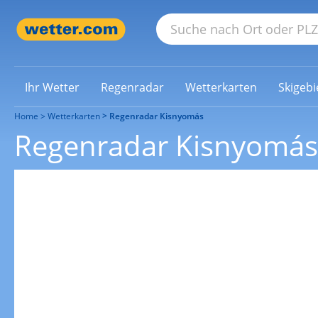
Ihr Wetter
Regenradar
Wetterkarten
Skigebi
Home
Wetterkarten
Regenradar Kisnyomás
Regenradar Kisnyomás