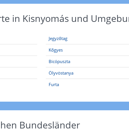
Orte in Kisnyomás und Umgeb
Jegyzőtag
Kőgyes
Bicópuszta
Ölyvöstanya
Furta
schen Bundesländer