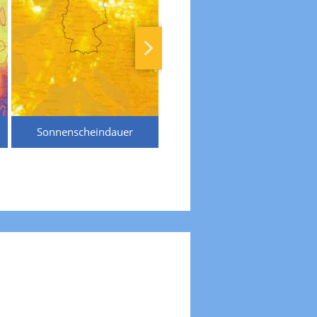
Sonnenscheindauer
Temperaturen