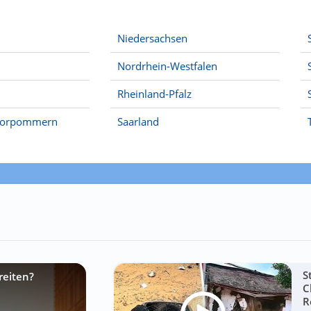
Niedersachsen
Nordrhein-Westfalen
Rheinland-Pfalz
Vorpommern
Saarland
S
reiten?
C
R