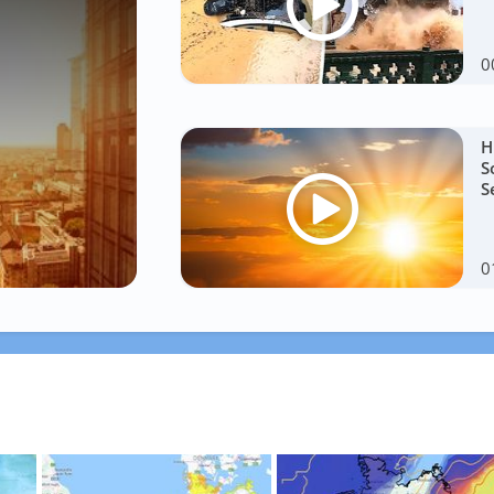
0
H
S
S
0