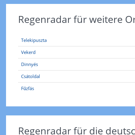
Regenradar für weitere 
Telekipuszta
Vekerd
Dinnyés
Csátoldal
Fűzfás
Regenradar für die deut