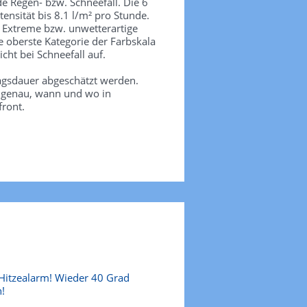
de Regen- bzw. Schneefall. Die 6
tensität bis 8.1 l/m² pro Stunde.
. Extreme bzw. unwetterartige
e oberste Kategorie der Farbskala
icht bei Schneefall auf.
agsdauer abgeschätzt werden.
e genau, wann und wo in
front.
Hitzealarm! Wieder 40 Grad
!