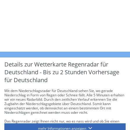
Details zur Wetterkarte
Regenradar für
Deutschland - Bis zu 2 Stunden Vorhersage
für Deutschland
Mit dem Niederschlagsradar für Deutschland sehen Sie, wo gerade
Niederschlag in Form von Regen oder Schnee fällt. Alle 5 Minuten erhalten
wir ein neues Radarbild. Durch den zeitlichen Verlauf erkennen Sie die
Zugbahn der Niederschlagsgebiete über Deutschland. Somit kann
eingeschätzt werden, ob demnächst an einem bestimmten Ort mit
Niederschlägen gerechnet werden muss oder nicht.
Das Regenradar zeigt Ihnen nicht nur, wo es nass wird und ob Sie einen
Regenschirm brauchen, sondern gibt Ihnen zusätzlich Informationen über
mehr Informationen anzeigen
die Niederschlagsintensität. Diese bezieht sich laut offiziellen Richtlinien