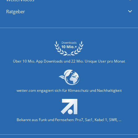
Nachrichten
Deutschlandwetter
Schweizwetter
Österreichwetter
Regionalwetter
Wetter in Europa
Wetter Weltweit
Wetterlexikon
Promi-News
Ratgeber
Biowetter
Glätteindex
Reiseziel Finder
Erkältungswetter
Klima & Umwelt
Über 10 Mio. App Downloads und 22 Mio. Unique User pro Monat
wetter.com engagiert sich für Klimaschutz und Nachhaltigkeit
Bekannt aus Funk und Fernsehen: Pro7, Sat1, Kabel 1, SWR, ...