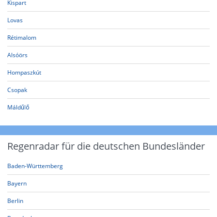
Kispart
Lovas
Rétimalom
Alsóörs
Hompaszkút
Csopak
Máldűlő
Regenradar für die deutschen Bundesländer
Baden-Württemberg
Bayern
Berlin