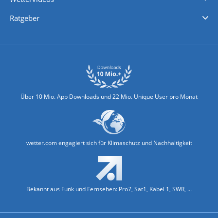
Nachrichten
Deutschlandwetter
Schweizwetter
Österreichwetter
Regionalwetter
Wetter in Europa
Wetter Weltweit
Wetterlexikon
Promi-News
Ratgeber
Biowetter
Glätteindex
Reiseziel Finder
Erkältungswetter
Klima & Umwelt
Über 10 Mio. App Downloads und 22 Mio. Unique User pro Monat
wetter.com engagiert sich für Klimaschutz und Nachhaltigkeit
Bekannt aus Funk und Fernsehen: Pro7, Sat1, Kabel 1, SWR, ...