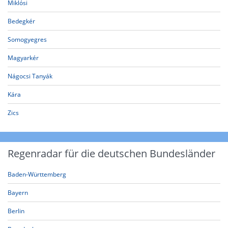
Miklósi
Bedegkér
Somogyegres
Magyarkér
Nágocsi Tanyák
Kára
Zics
Regenradar für die deutschen Bundesländer
Baden-Württemberg
Bayern
Berlin