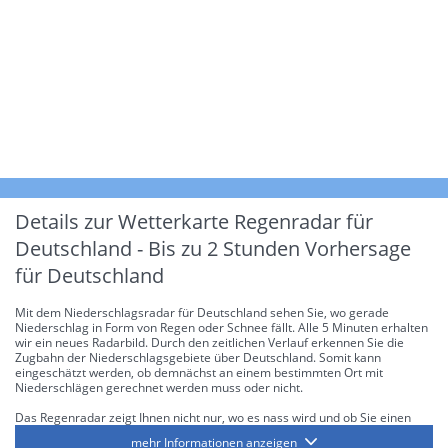
Details zur Wetterkarte
Regenradar für
Deutschland - Bis zu 2 Stunden Vorhersage
für Deutschland
Mit dem Niederschlagsradar für Deutschland sehen Sie, wo gerade
Niederschlag in Form von Regen oder Schnee fällt. Alle 5 Minuten erhalten
wir ein neues Radarbild. Durch den zeitlichen Verlauf erkennen Sie die
Zugbahn der Niederschlagsgebiete über Deutschland. Somit kann
eingeschätzt werden, ob demnächst an einem bestimmten Ort mit
Niederschlägen gerechnet werden muss oder nicht.
Das Regenradar zeigt Ihnen nicht nur, wo es nass wird und ob Sie einen
Regenschirm brauchen, sondern gibt Ihnen zusätzlich Informationen über
mehr Informationen anzeigen
die Niederschlagsintensität. Diese bezieht sich laut offiziellen Richtlinien