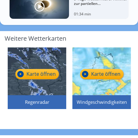
zur partiellen
Sonnenfinsternis am
Mittwoch?
01:34 min
Weitere Wetterkarten
Karte öffnen
Karte öffnen
Regenradar
Windgeschwindigkeiten