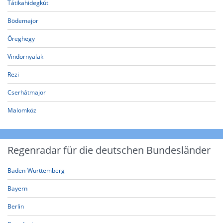
Tátikahidegkút
Bödemajor
Öreghegy
Vindornyalak
Rezi
Cserhátmajor
Malomköz
Regenradar für die deutschen Bundesländer
Baden-Württemberg
Bayern
Berlin