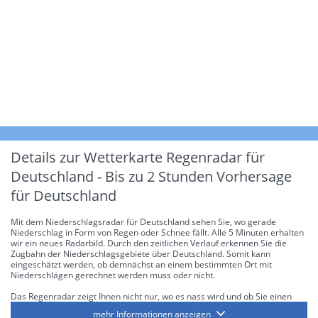
Details zur Wetterkarte
Regenradar für
Deutschland - Bis zu 2 Stunden Vorhersage
für Deutschland
Mit dem Niederschlagsradar für Deutschland sehen Sie, wo gerade
Niederschlag in Form von Regen oder Schnee fällt. Alle 5 Minuten erhalten
wir ein neues Radarbild. Durch den zeitlichen Verlauf erkennen Sie die
Zugbahn der Niederschlagsgebiete über Deutschland. Somit kann
eingeschätzt werden, ob demnächst an einem bestimmten Ort mit
Niederschlägen gerechnet werden muss oder nicht.
Das Regenradar zeigt Ihnen nicht nur, wo es nass wird und ob Sie einen
Regenschirm brauchen, sondern gibt Ihnen zusätzlich Informationen über
mehr Informationen anzeigen
die Niederschlagsintensität. Diese bezieht sich laut offiziellen Richtlinien