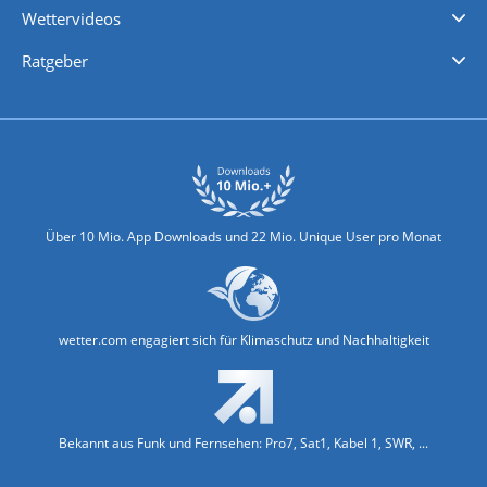
Wettervideos
Nachrichten
Deutschlandwetter
Schweizwetter
Österreichwetter
Regionalwetter
Wetter in Europa
Wetter Weltweit
Wetterlexikon
Promi-News
Ratgeber
Biowetter
Glätteindex
Reiseziel Finder
Erkältungswetter
Klima & Umwelt
Über 10 Mio. App Downloads und 22 Mio. Unique User pro Monat
wetter.com engagiert sich für Klimaschutz und Nachhaltigkeit
Bekannt aus Funk und Fernsehen: Pro7, Sat1, Kabel 1, SWR, ...