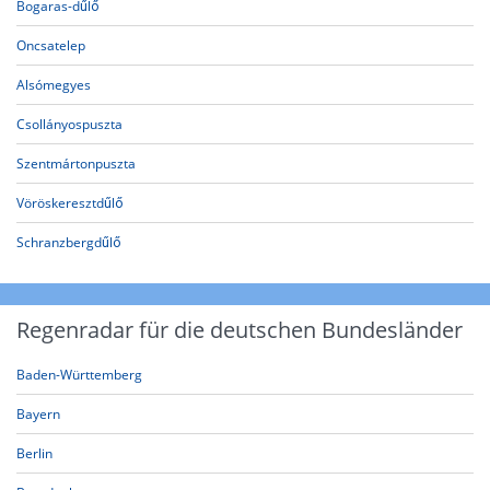
Bogaras-dűlő
Oncsatelep
Alsómegyes
Csollányospuszta
Szentmártonpuszta
Vöröskeresztdűlő
Schranzbergdűlő
Regenradar für die deutschen Bundesländer
Baden-Württemberg
Bayern
Berlin