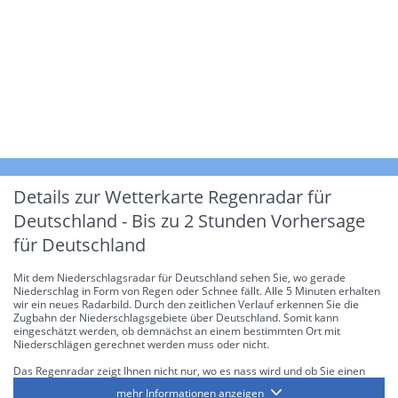
Details zur Wetterkarte
Regenradar für
Deutschland - Bis zu 2 Stunden Vorhersage
für Deutschland
Mit dem Niederschlagsradar für Deutschland sehen Sie, wo gerade
Niederschlag in Form von Regen oder Schnee fällt. Alle 5 Minuten erhalten
wir ein neues Radarbild. Durch den zeitlichen Verlauf erkennen Sie die
Zugbahn der Niederschlagsgebiete über Deutschland. Somit kann
eingeschätzt werden, ob demnächst an einem bestimmten Ort mit
Niederschlägen gerechnet werden muss oder nicht.
Das Regenradar zeigt Ihnen nicht nur, wo es nass wird und ob Sie einen
Regenschirm brauchen, sondern gibt Ihnen zusätzlich Informationen über
mehr Informationen anzeigen
die Niederschlagsintensität. Diese bezieht sich laut offiziellen Richtlinien