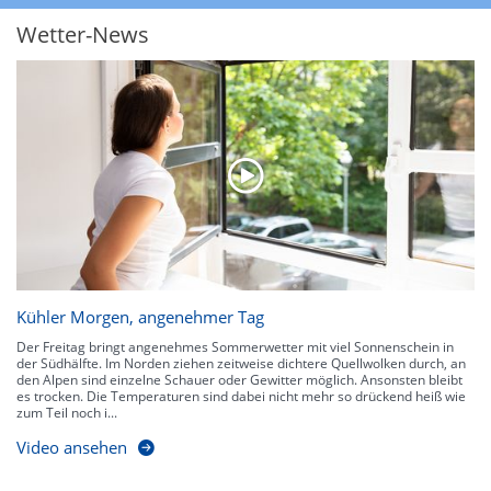
heftigen Gewittern, Starkregen, Hagel oder Graupel werden in Orange und
Rot dargestellt. Die oberste Kategorie der Farbskala gibt Niederschläge mit
Wetter-News
über 150 l/m² pro Stunde an. Solche
Niederschlagsintensitäten
treten
ausschließlich bei Regen, nicht bei Schneefall auf.
Neben der Niederschlagsintensität kann auch die Zuggeschwindigkeit der
Niederschlagsgebiete und damit die Niederschlagsdauer abgeschätzt
werden. Neben der 5-minütigen Radaraufzeichnung gibt es eine
Niederschlagsprognose
für die nächsten 2 Stunden. So sehen Sie genau,
wann und wo in Deutschland mit Regen oder Schneefall zu rechnen ist bzw.
kennen zu jeder Zeit den genauen Verlauf einer Niederschlagsfront.
Kühler Morgen, angenehmer Tag
Der Freitag bringt angenehmes Sommerwetter mit viel Sonnenschein in
der Südhälfte. Im Norden ziehen zeitweise dichtere Quellwolken durch, an
den Alpen sind einzelne Schauer oder Gewitter möglich. Ansonsten bleibt
es trocken. Die Temperaturen sind dabei nicht mehr so drückend heiß wie
zum Teil noch i...
Video ansehen