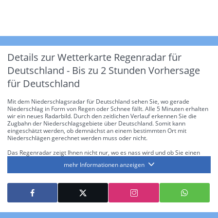
Details zur Wetterkarte
Regenradar für
Deutschland - Bis zu 2 Stunden Vorhersage
für Deutschland
Mit dem Niederschlagsradar für Deutschland sehen Sie, wo gerade
Niederschlag in Form von Regen oder Schnee fällt. Alle 5 Minuten erhalten
wir ein neues Radarbild. Durch den zeitlichen Verlauf erkennen Sie die
Zugbahn der Niederschlagsgebiete über Deutschland. Somit kann
eingeschätzt werden, ob demnächst an einem bestimmten Ort mit
Niederschlägen gerechnet werden muss oder nicht.
Das Regenradar zeigt Ihnen nicht nur, wo es nass wird und ob Sie einen
Regenschirm brauchen, sondern gibt Ihnen zusätzlich Informationen über
mehr Informationen anzeigen
die Niederschlagsintensität. Diese bezieht sich laut offiziellen Richtlinien
jeweils auf die Niederschlagsmenge in l/m² pro Stunde Regen- bzw.
Schneefall. Die 6 Stufen sind wie folgt gegliedert: Die hellen Blautöne
symbolisieren leichte bis mäßige Regen- bzw. Schneefälle mit einer
Intensität bis 8.1 l/m² pro Stunde. Dunkelblau repräsentiert mäßige bis
starke Niederschläge bis 35 l/m² pro Stunde. Hier können bereits Gewitter
auftreten. Extreme bzw. unwetterartige Niederschlagsereignisse mit