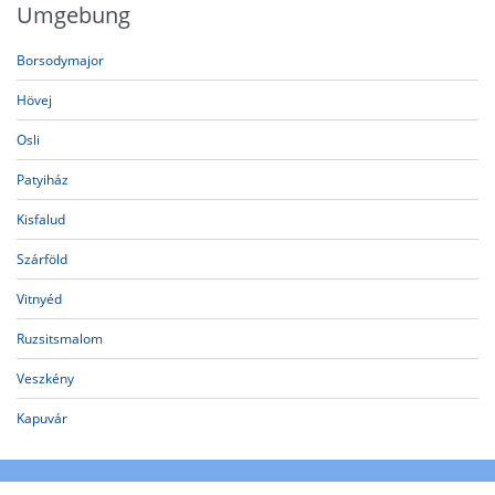
Umgebung
Borsodymajor
Hövej
Osli
Patyiház
Kisfalud
Szárföld
Vitnyéd
Ruzsitsmalom
Veszkény
Kapuvár