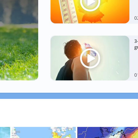
0
3
g
0