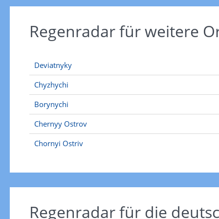
Regenradar für weitere O
Deviatnyky
Chyzhychi
Borynychi
Chernyy Ostrov
Chornyi Ostriv
Regenradar für die deut