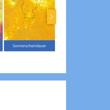
Sonnenscheindauer
Temperaturen