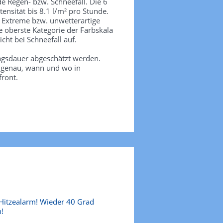
de Regen- bzw. Schneefall. Die 6
tensität bis 8.1 l/m² pro Stunde.
. Extreme bzw. unwetterartige
e oberste Kategorie der Farbskala
icht bei Schneefall auf.
agsdauer abgeschätzt werden.
e genau, wann und wo in
front.
Hitzealarm! Wieder 40 Grad
!