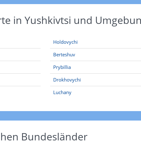
rte in Yushkivtsi und Umgebu
Holdovychi
Berteshuv
Prybillia
Drokhovychi
Luchany
schen Bundesländer