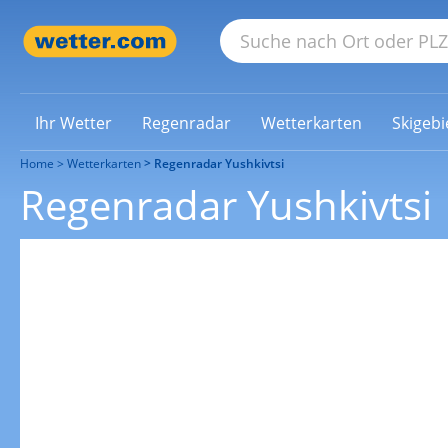
Ihr Wetter
Regenradar
Wetterkarten
Skigebi
Home
Wetterkarten
Regenradar Yushkivtsi
Regenradar Yushkivtsi