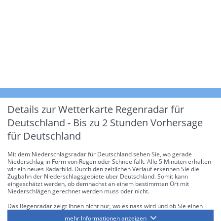
Details zur Wetterkarte
Regenradar für
Deutschland - Bis zu 2 Stunden Vorhersage
für Deutschland
Mit dem Niederschlagsradar für Deutschland sehen Sie, wo gerade
Niederschlag in Form von Regen oder Schnee fällt. Alle 5 Minuten erhalten
wir ein neues Radarbild. Durch den zeitlichen Verlauf erkennen Sie die
Zugbahn der Niederschlagsgebiete über Deutschland. Somit kann
eingeschätzt werden, ob demnächst an einem bestimmten Ort mit
Niederschlägen gerechnet werden muss oder nicht.
Das Regenradar zeigt Ihnen nicht nur, wo es nass wird und ob Sie einen
Regenschirm brauchen, sondern gibt Ihnen zusätzlich Informationen über
mehr Informationen anzeigen
die Niederschlagsintensität. Diese bezieht sich laut offiziellen Richtlinien