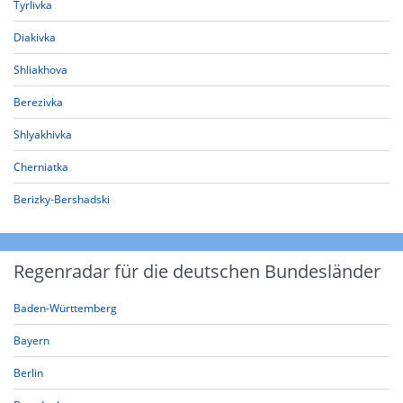
Tyrlivka
Diakivka
Shliakhova
Berezivka
Shlyakhivka
Cherniatka
Berizky-Bershadski
Regenradar für die deutschen Bundesländer
Baden-Württemberg
Bayern
Berlin