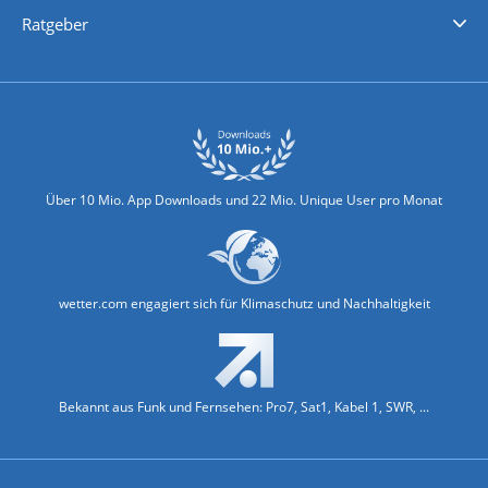
Nachrichten
Deutschlandwetter
Schweizwetter
Österreichwetter
Regionalwetter
Wetter in Europa
Wetter Weltweit
Wetterlexikon
Promi-News
Ratgeber
Biowetter
Glätteindex
Reiseziel Finder
Erkältungswetter
Klima & Umwelt
Über 10 Mio. App Downloads und 22 Mio. Unique User pro Monat
wetter.com engagiert sich für Klimaschutz und Nachhaltigkeit
Bekannt aus Funk und Fernsehen: Pro7, Sat1, Kabel 1, SWR, ...