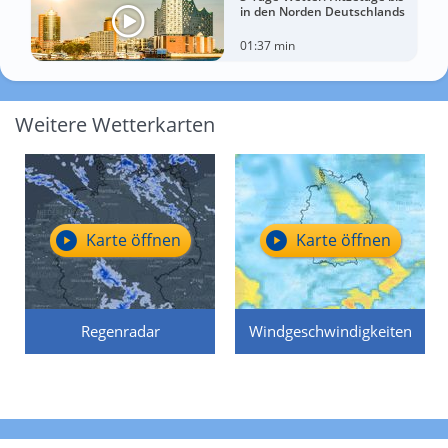
in den Norden Deutschlands
01:37 min
Weitere Wetterkarten
Karte öffnen
Karte öffnen
Regenradar
Windgeschwindigkeiten