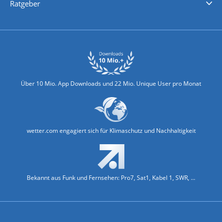
Ratgeber
Biowetter
Glätteindex
Reiseziel Finder
Erkältungswetter
Klima & Umwelt
Über 10 Mio. App Downloads und 22 Mio. Unique User pro Monat
wetter.com engagiert sich für Klimaschutz und Nachhaltigkeit
Bekannt aus Funk und Fernsehen: Pro7, Sat1, Kabel 1, SWR, ...