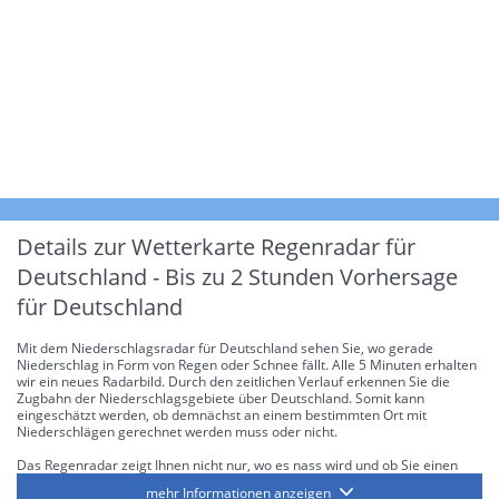
Details zur Wetterkarte
Regenradar für
Deutschland - Bis zu 2 Stunden Vorhersage
für Deutschland
Mit dem Niederschlagsradar für Deutschland sehen Sie, wo gerade
Niederschlag in Form von Regen oder Schnee fällt. Alle 5 Minuten erhalten
wir ein neues Radarbild. Durch den zeitlichen Verlauf erkennen Sie die
Zugbahn der Niederschlagsgebiete über Deutschland. Somit kann
eingeschätzt werden, ob demnächst an einem bestimmten Ort mit
Niederschlägen gerechnet werden muss oder nicht.
Das Regenradar zeigt Ihnen nicht nur, wo es nass wird und ob Sie einen
Regenschirm brauchen, sondern gibt Ihnen zusätzlich Informationen über
mehr Informationen anzeigen
die Niederschlagsintensität. Diese bezieht sich laut offiziellen Richtlinien