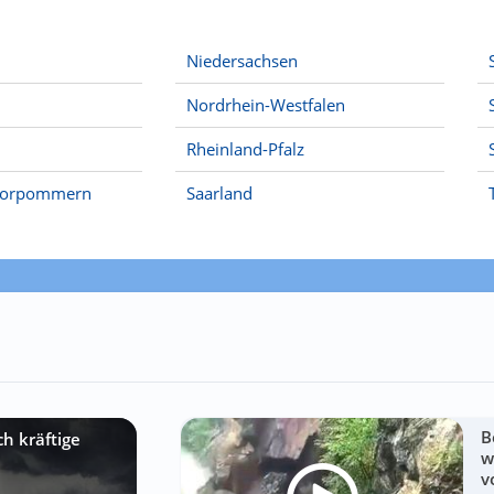
Niedersachsen
Nordrhein-Westfalen
Rheinland-Pfalz
Vorpommern
Saarland
B
h kräftige
w
v