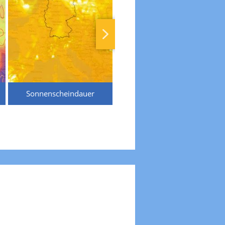
Sonnenscheindauer
Temperaturen