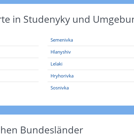
Orte in Studenyky und Umgebu
Semenivka
Hlanyshiv
Lelaki
Hryhorivka
Sosnivka
schen Bundesländer