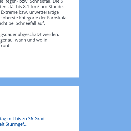
de Regen- bzw. Schneefall. Die 6
tensität bis 8.1 l/m² pro Stunde.
. Extreme bzw. unwetterartige
e oberste Kategorie der Farbskala
icht bei Schneefall auf.
agsdauer abgeschätzt werden.
e genau, wann und wo in
front.
ag mit bis zu 36 Grad -
elt Sturmgef...