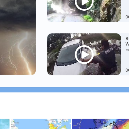
0
R
W
r
0