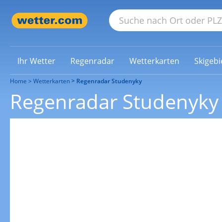
Ihr Wetter
Regenradar
Wetterkarten
Skigebi
Home
Wetterkarten
Regenradar Studenyky
Regenradar Studenyky