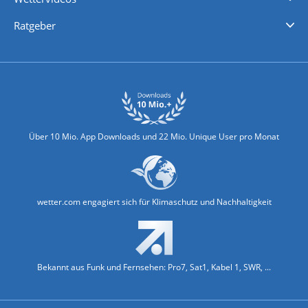
Nachrichten
Deutschlandwetter
Schweizwetter
Österreichwetter
Regionalwetter
Wetter in Europa
Wetter Weltweit
Wetterlexikon
Promi-News
Ratgeber
Biowetter
Glätteindex
Reiseziel Finder
Erkältungswetter
Klima & Umwelt
Über 10 Mio. App Downloads und 22 Mio. Unique User pro Monat
wetter.com engagiert sich für Klimaschutz und Nachhaltigkeit
Bekannt aus Funk und Fernsehen: Pro7, Sat1, Kabel 1, SWR, ...