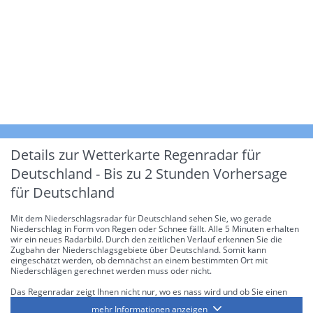
Details zur Wetterkarte
Regenradar für
Deutschland - Bis zu 2 Stunden Vorhersage
für Deutschland
Mit dem Niederschlagsradar für Deutschland sehen Sie, wo gerade
Niederschlag in Form von Regen oder Schnee fällt. Alle 5 Minuten erhalten
wir ein neues Radarbild. Durch den zeitlichen Verlauf erkennen Sie die
Zugbahn der Niederschlagsgebiete über Deutschland. Somit kann
eingeschätzt werden, ob demnächst an einem bestimmten Ort mit
Niederschlägen gerechnet werden muss oder nicht.
Das Regenradar zeigt Ihnen nicht nur, wo es nass wird und ob Sie einen
Regenschirm brauchen, sondern gibt Ihnen zusätzlich Informationen über
mehr Informationen anzeigen
die Niederschlagsintensität. Diese bezieht sich laut offiziellen Richtlinien