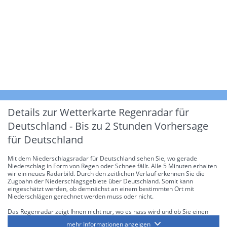
Details zur Wetterkarte
Regenradar für
Deutschland - Bis zu 2 Stunden Vorhersage
für Deutschland
Mit dem Niederschlagsradar für Deutschland sehen Sie, wo gerade
Niederschlag in Form von Regen oder Schnee fällt. Alle 5 Minuten erhalten
wir ein neues Radarbild. Durch den zeitlichen Verlauf erkennen Sie die
Zugbahn der Niederschlagsgebiete über Deutschland. Somit kann
eingeschätzt werden, ob demnächst an einem bestimmten Ort mit
Niederschlägen gerechnet werden muss oder nicht.
Das Regenradar zeigt Ihnen nicht nur, wo es nass wird und ob Sie einen
Regenschirm brauchen, sondern gibt Ihnen zusätzlich Informationen über
mehr Informationen anzeigen
die Niederschlagsintensität. Diese bezieht sich laut offiziellen Richtlinien