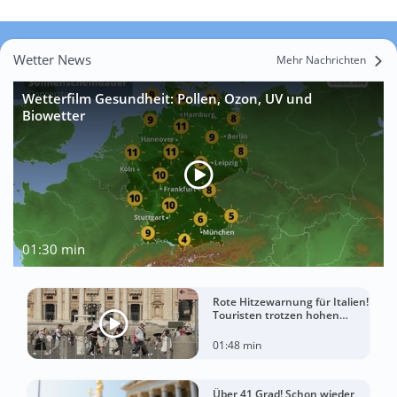
Wetter News
Mehr Nachrichten
Wetterfilm Gesundheit: Pollen, Ozon, UV und
Biowetter
01:30 min
Rote Hitzewarnung für Italien!
Touristen trotzen hohen
Temperaturen
01:48 min
Über 41 Grad! Schon wieder