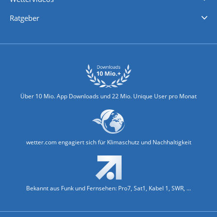
Nachrichten
Deutschlandwetter
Schweizwetter
Österreichwetter
Regionalwetter
Wetter in Europa
Wetter Weltweit
Wetterlexikon
Promi-News
Ratgeber
Biowetter
Glätteindex
Reiseziel Finder
Erkältungswetter
Klima & Umwelt
Über 10 Mio. App Downloads und 22 Mio. Unique User pro Monat
wetter.com engagiert sich für Klimaschutz und Nachhaltigkeit
Bekannt aus Funk und Fernsehen: Pro7, Sat1, Kabel 1, SWR, ...