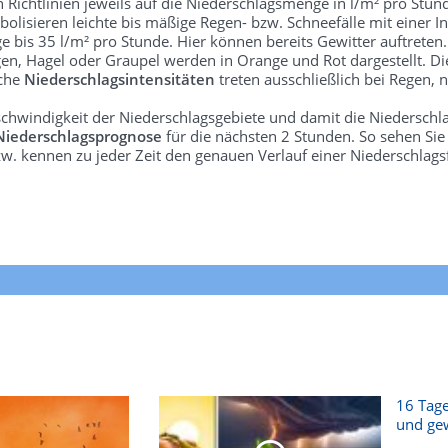
len Richtlinien jeweils auf die Niederschlagsmenge in l/m² pro Stun
bolisieren leichte bis mäßige Regen- bzw. Schneefälle mit einer In
e bis 35 l/m² pro Stunde. Hier können bereits Gewitter auftreten
gen, Hagel oder Graupel werden in Orange und Rot dargestellt. Di
lche
Niederschlagsintensitäten
treten ausschließlich bei Regen, n
schwindigkeit der Niederschlagsgebiete und damit die Niederschl
Niederschlagsprognose
für die nächsten 2 Stunden. So sehen Si
w. kennen zu jeder Zeit den genauen Verlauf einer Niederschlags
16 Tage
und gew