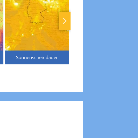
Sonnenscheindauer
Temperaturen