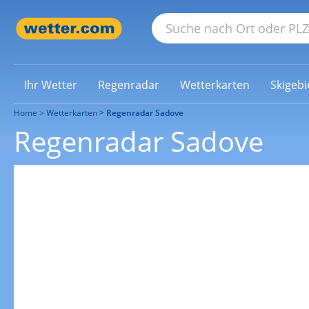
Ihr Wetter
Regenradar
Wetterkarten
Skigebi
Home
Wetterkarten
Regenradar Sadove
Regenradar Sadove