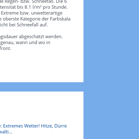
de Regen- bzw. Schneefall. Die 6
tensität bis 8.1 l/m² pro Stunde.
. Extreme bzw. unwetterartige
e oberste Kategorie der Farbskala
icht bei Schneefall auf.
agsdauer abgeschätzt werden.
e genau, wann und wo in
front.
: Extremes Wetter! Hitze, Dürre
alti...