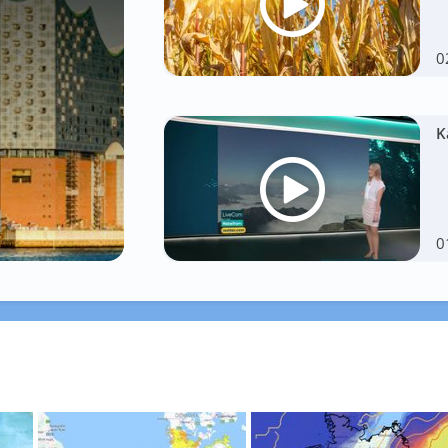
0
K
0