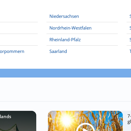
Niedersachsen
Nordrhein-Westfalen
Rheinland-Pfalz
Vorpommern
Saarland
7
lands
g