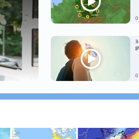
0
3
g
0