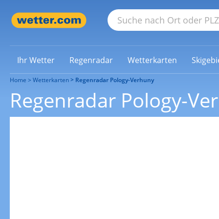
Ihr Wetter
Regenradar
Wetterkarten
Skigebi
Home
Wetterkarten
Regenradar Pology-Verhuny
Regenradar Pology-Ve