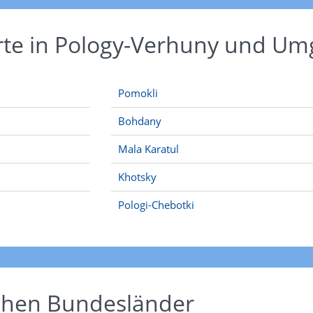
Orte in Pology-Verhuny und U
Pomokli
Bohdany
Mala Karatul
Khotsky
Pologi-Chebotki
schen Bundesländer