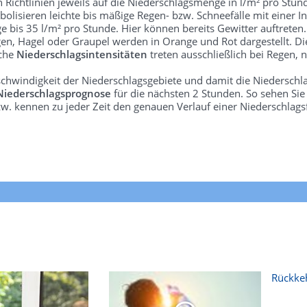
len Richtlinien jeweils auf die Niederschlagsmenge in l/m² pro Stun
bolisieren leichte bis mäßige Regen- bzw. Schneefälle mit einer In
e bis 35 l/m² pro Stunde. Hier können bereits Gewitter auftreten
gen, Hagel oder Graupel werden in Orange und Rot dargestellt. Di
lche
Niederschlagsintensitäten
treten ausschließlich bei Regen, n
schwindigkeit der Niederschlagsgebiete und damit die Niederschl
Niederschlagsprognose
für die nächsten 2 Stunden. So sehen Si
w. kennen zu jeder Zeit den genauen Verlauf einer Niederschlags
Rückkeh