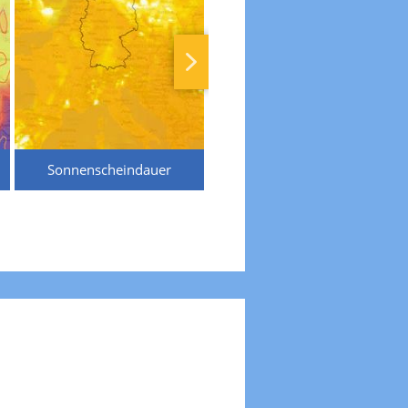
Sonnenscheindauer
Temperaturen