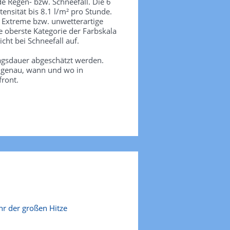
de Regen- bzw. Schneefall. Die 6
tensität bis 8.1 l/m² pro Stunde.
. Extreme bzw. unwetterartige
e oberste Kategorie der Farbskala
icht bei Schneefall auf.
agsdauer abgeschätzt werden.
e genau, wann und wo in
front.
r der großen Hitze