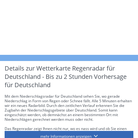
Details zur Wetterkarte
Regenradar für
Deutschland - Bis zu 2 Stunden Vorhersage
für Deutschland
Mit dem Niederschlagsradar für Deutschland sehen Sie, wo gerade
Niederschlag in Form von Regen oder Schnee fällt. Alle 5 Minuten erhalten
wir ein neues Radarbild. Durch den zeitlichen Verlauf erkennen Sie die
Zugbahn der Niederschlagsgebiete über Deutschland. Somit kann
eingeschätzt werden, ob demnächst an einem bestimmten Ort mit
Niederschlägen gerechnet werden muss oder nicht.
Das Regenradar zeigt Ihnen nicht nur, wo es nass wird und ob Sie einen
Regenschirm brauchen, sondern gibt Ihnen zusätzlich Informationen über
mehr Informationen anzeigen
die Niederschlagsintensität. Diese bezieht sich laut offiziellen Richtlinien