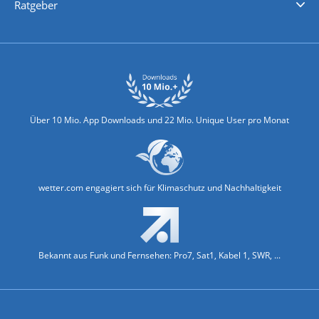
Ratgeber
Biowetter
Glätteindex
Reiseziel Finder
Erkältungswetter
Klima & Umwelt
Über 10 Mio. App Downloads und 22 Mio. Unique User pro Monat
wetter.com engagiert sich für Klimaschutz und Nachhaltigkeit
Bekannt aus Funk und Fernsehen: Pro7, Sat1, Kabel 1, SWR, ...