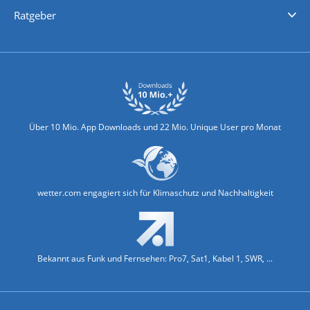
Nachrichten
Deutschlandwetter
Schweizwetter
Österreichwetter
Regionalwetter
Wetter in Europa
Wetter Weltweit
Wetterlexikon
Promi-News
Ratgeber
Biowetter
Glätteindex
Reiseziel Finder
Erkältungswetter
Klima & Umwelt
Über 10 Mio. App Downloads und 22 Mio. Unique User pro Monat
wetter.com engagiert sich für Klimaschutz und Nachhaltigkeit
Bekannt aus Funk und Fernsehen: Pro7, Sat1, Kabel 1, SWR, ...