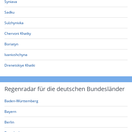
Syniava
Sadku
Sulzhynivka
Chervoni Khatky
Boriatyn
Ivanivshchyna
Drenetskiye Khatki
Regenradar für die deutschen Bundesländer
Baden-Württemberg
Bayern
Berlin