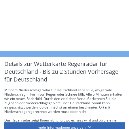
Details zur Wetterkarte
Regenradar für
Deutschland - Bis zu 2 Stunden Vorhersage
für Deutschland
Mit dem Niederschlagsradar für Deutschland sehen Sie, wo gerade
Niederschlag in Form von Regen oder Schnee fällt. Alle 5 Minuten erhalten
wir ein neues Radarbild. Durch den zeitlichen Verlauf erkennen Sie die
Zugbahn der Niederschlagsgebiete über Deutschland. Somit kann
eingeschätzt werden, ob demnächst an einem bestimmten Ort mit
Niederschlägen gerechnet werden muss oder nicht.
Das Regenradar zeigt Ihnen nicht nur, wo es nass wird und ob Sie einen
Regenschirm brauchen, sondern gibt Ihnen zusätzlich Informationen über
mehr Informationen anzeigen
die Niederschlagsintensität. Diese bezieht sich laut offiziellen Richtlinien