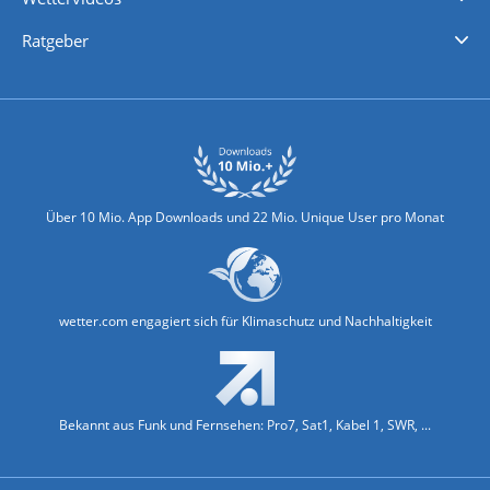
Nachrichten
Deutschlandwetter
Schweizwetter
Österreichwetter
Regionalwetter
Wetter in Europa
Wetter Weltweit
Wetterlexikon
Promi-News
Ratgeber
Biowetter
Glätteindex
Reiseziel Finder
Erkältungswetter
Klima & Umwelt
Über 10 Mio. App Downloads und 22 Mio. Unique User pro Monat
wetter.com engagiert sich für Klimaschutz und Nachhaltigkeit
Bekannt aus Funk und Fernsehen: Pro7, Sat1, Kabel 1, SWR, ...