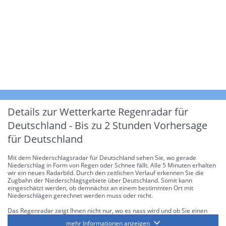
Details zur Wetterkarte
Regenradar für
Deutschland - Bis zu 2 Stunden Vorhersage
für Deutschland
Mit dem Niederschlagsradar für Deutschland sehen Sie, wo gerade
Niederschlag in Form von Regen oder Schnee fällt. Alle 5 Minuten erhalten
wir ein neues Radarbild. Durch den zeitlichen Verlauf erkennen Sie die
Zugbahn der Niederschlagsgebiete über Deutschland. Somit kann
eingeschätzt werden, ob demnächst an einem bestimmten Ort mit
Niederschlägen gerechnet werden muss oder nicht.
Das Regenradar zeigt Ihnen nicht nur, wo es nass wird und ob Sie einen
Regenschirm brauchen, sondern gibt Ihnen zusätzlich Informationen über
mehr Informationen anzeigen
die Niederschlagsintensität. Diese bezieht sich laut offiziellen Richtlinien