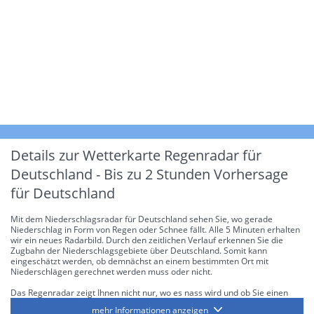
Details zur Wetterkarte
Regenradar für
Deutschland - Bis zu 2 Stunden Vorhersage
für Deutschland
Mit dem Niederschlagsradar für Deutschland sehen Sie, wo gerade
Niederschlag in Form von Regen oder Schnee fällt. Alle 5 Minuten erhalten
wir ein neues Radarbild. Durch den zeitlichen Verlauf erkennen Sie die
Zugbahn der Niederschlagsgebiete über Deutschland. Somit kann
eingeschätzt werden, ob demnächst an einem bestimmten Ort mit
Niederschlägen gerechnet werden muss oder nicht.
Das Regenradar zeigt Ihnen nicht nur, wo es nass wird und ob Sie einen
Regenschirm brauchen, sondern gibt Ihnen zusätzlich Informationen über
mehr Informationen anzeigen
die Niederschlagsintensität. Diese bezieht sich laut offiziellen Richtlinien