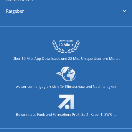
Nachrichten
Deutschlandwetter
Schweizwetter
Österreichwetter
Regionalwetter
Wetter in Europa
Wetter Weltweit
Wetterlexikon
Promi-News
Ratgeber
Biowetter
Glätteindex
Reiseziel Finder
Erkältungswetter
Klima & Umwelt
Über 10 Mio. App Downloads und 22 Mio. Unique User pro Monat
wetter.com engagiert sich für Klimaschutz und Nachhaltigkeit
Bekannt aus Funk und Fernsehen: Pro7, Sat1, Kabel 1, SWR, ...