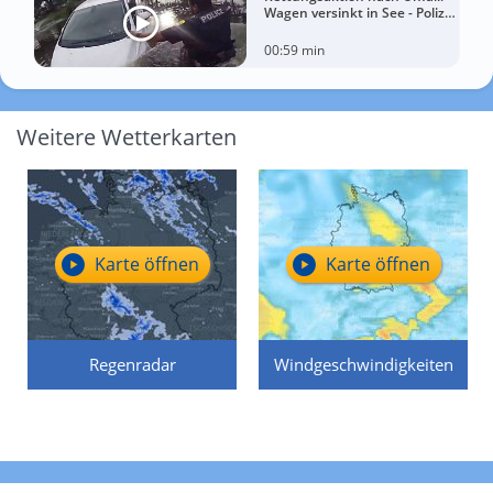
Wagen versinkt in See - Polizei
rettet Autofahrerin
00:59 min
Weitere Wetterkarten
Karte öffnen
Karte öffnen
Regenradar
Windgeschwindigkeiten