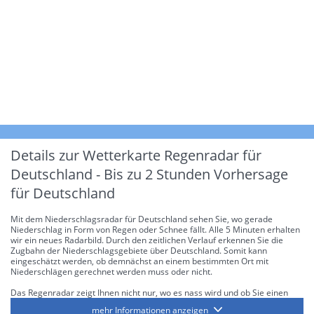
Details zur Wetterkarte
Regenradar für
Deutschland - Bis zu 2 Stunden Vorhersage
für Deutschland
Mit dem Niederschlagsradar für Deutschland sehen Sie, wo gerade
Niederschlag in Form von Regen oder Schnee fällt. Alle 5 Minuten erhalten
wir ein neues Radarbild. Durch den zeitlichen Verlauf erkennen Sie die
Zugbahn der Niederschlagsgebiete über Deutschland. Somit kann
eingeschätzt werden, ob demnächst an einem bestimmten Ort mit
Niederschlägen gerechnet werden muss oder nicht.
Das Regenradar zeigt Ihnen nicht nur, wo es nass wird und ob Sie einen
Regenschirm brauchen, sondern gibt Ihnen zusätzlich Informationen über
mehr Informationen anzeigen
die Niederschlagsintensität. Diese bezieht sich laut offiziellen Richtlinien