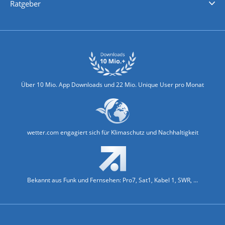
Ratgeber
Biowetter
Glätteindex
Reiseziel Finder
Erkältungswetter
Klima & Umwelt
Über 10 Mio. App Downloads und 22 Mio. Unique User pro Monat
wetter.com engagiert sich für Klimaschutz und Nachhaltigkeit
Bekannt aus Funk und Fernsehen: Pro7, Sat1, Kabel 1, SWR, ...