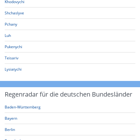
Khodovychi
Shchaslyve
Pchany
Luh
Pukenychi
Teisariv
Lysiatychi
Regenradar für die deutschen Bundesländer
Baden-Württemberg
Bayern
Berlin