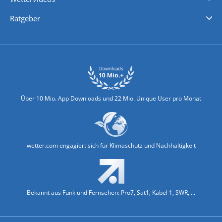
Nachrichten
Deutschlandwetter
Schweizwetter
Österreichwetter
Regionalwetter
Wetter in Europa
Wetter Weltweit
Wetterlexikon
Promi-News
Ratgeber
Biowetter
Glätteindex
Reiseziel Finder
Erkältungswetter
Klima & Umwelt
Über 10 Mio. App Downloads und 22 Mio. Unique User pro Monat
wetter.com engagiert sich für Klimaschutz und Nachhaltigkeit
Bekannt aus Funk und Fernsehen: Pro7, Sat1, Kabel 1, SWR, ...