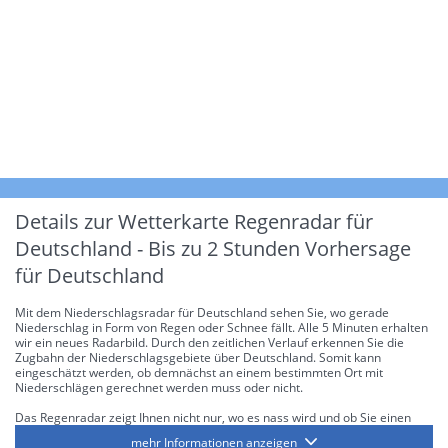
Details zur Wetterkarte
Regenradar für
Deutschland - Bis zu 2 Stunden Vorhersage
für Deutschland
Mit dem Niederschlagsradar für Deutschland sehen Sie, wo gerade
Niederschlag in Form von Regen oder Schnee fällt. Alle 5 Minuten erhalten
wir ein neues Radarbild. Durch den zeitlichen Verlauf erkennen Sie die
Zugbahn der Niederschlagsgebiete über Deutschland. Somit kann
eingeschätzt werden, ob demnächst an einem bestimmten Ort mit
Niederschlägen gerechnet werden muss oder nicht.
Das Regenradar zeigt Ihnen nicht nur, wo es nass wird und ob Sie einen
Regenschirm brauchen, sondern gibt Ihnen zusätzlich Informationen über
mehr Informationen anzeigen
die Niederschlagsintensität. Diese bezieht sich laut offiziellen Richtlinien